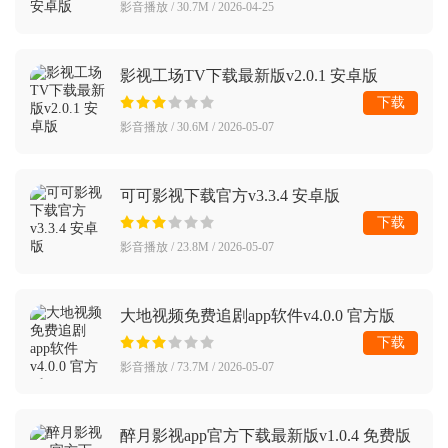
影音播放 / 30.7M / 2026-04-25
影视工场TV下载最新版v2.0.1 安卓版
下载
影音播放 / 30.6M / 2026-05-07
可可影视下载官方v3.3.4 安卓版
下载
影音播放 / 23.8M / 2026-05-07
大地视频免费追剧app软件v4.0.0 官方版
下载
影音播放 / 73.7M / 2026-05-07
醉月影视app官方下载最新版v1.0.4 免费版