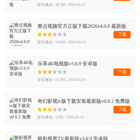
影音播放 / 48.3M / 2026-04-22
整点视频官方正版下载2026v4.0.0 最新版
下载
影音播放 / 74.6M / 2026-04-14
乐享4K电视版v3.6.9 安卓版
下载
影音播放 / 57.9M / 2026-04-14
奇幻影视tv版下载安装最新版v0.0.2 免费版
下载
影音播放 / 1.9M / 2026-04-14
极影视界TV最新版v3.6.9 安卓版