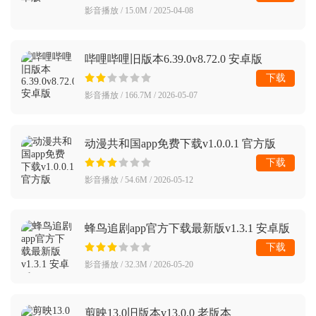
影音播放 / 15.0M / 2025-04-08
哔哩哔哩旧版本6.39.0v8.72.0 安卓版
下载
影音播放 / 166.7M / 2026-05-07
动漫共和国app免费下载v1.0.0.1 官方版
下载
影音播放 / 54.6M / 2026-05-12
蜂鸟追剧app官方下载最新版v1.3.1 安卓版
下载
影音播放 / 32.3M / 2026-05-20
剪映13.0旧版本v13.0.0 老版本