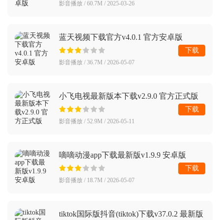
影音播放 / 60.7M / 2025-03-26
蓝天视频下载官方v4.0.1 官方安卓版
下载
影音播放 / 36.7M / 2026-05-07
小飞电视最新版本下载v2.9.0 官方正式版
下载
影音播放 / 52.9M / 2026-05-11
嘀嘀动漫app下载最新版v1.9.9 安卓版
下载
影音播放 / 18.7M / 2026-05-07
tiktok国际版抖音(tiktok)下载v37.0.2 最新版