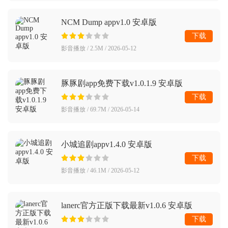
NCM Dump appv1.0 安卓版
下载
影音播放 / 2.5M / 2026-05-12
豚豚剧app免费下载v1.0.1.9 安卓版
下载
影音播放 / 69.7M / 2026-05-14
小城追剧appv1.4.0 安卓版
下载
影音播放 / 46.1M / 2026-05-12
lanerc官方正版下载最新v1.0.6 安卓版
下载