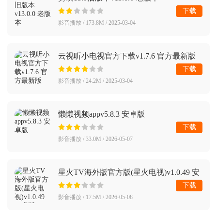
下载
影音播放 / 173.8M / 2025-03-04
云视听小电视官方下载v1.7.6 官方最新版
下载
影音播放 / 24.2M / 2025-03-04
懒懒视频appv5.8.3 安卓版
下载
影音播放 / 33.0M / 2026-05-07
星火TV海外版官方版(星火电视)v1.0.49 安
卓版
下载
影音播放 / 17.5M / 2026-05-08