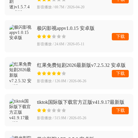
影音播放 / 69.7M / 2026-04-20
极闪影视appv1.0.15 安卓版
下载
影音播放 / 24.6M / 2026-05-11
红果免费短剧2026最新版v7.2.5.32 安卓版
下载
影音播放 / 126.0M / 2026-06-26
tiktok国际版下载官方正版v41.9.17最新版
下载
影音播放 / 515.9M / 2026-05-26