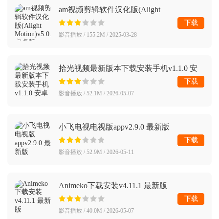
am视频剪辑软件汉化版(Alight
Motion)v5.0.237.1001886 安卓版
下载
影音播放 / 155.2M / 2025-03-28
拾光视频最新版本下载安装手机v1.1.0 安
卓版
下载
影音播放 / 52.1M / 2026-05-07
小飞电视电视版appv2.9.0 最新版
下载
影音播放 / 52.9M / 2026-05-11
Animeko下载安装v4.11.1 最新版
下载
影音播放 / 40.0M / 2026-05-07