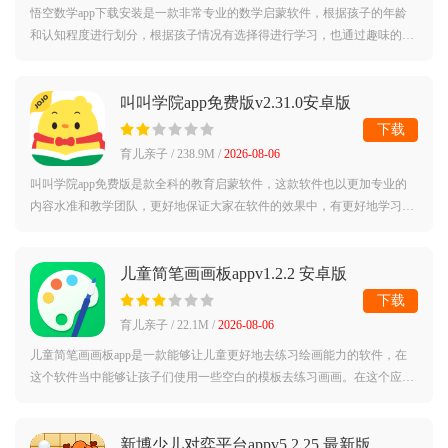
悟空数学app下载安装是一款非常专业的数学启蒙软件，根据孩子的年龄
和认知程度进行划分，根据孩子情况有选择得进行学习，也通过趣味的动
画互动引导孩子的学习兴趣，有需要的用户可以来下载悟空数学免费版简
介：初步体
叫叫学院app免费版v2.31.0安卓版
下载
育儿亲子 / 238.9M /
2026-08-06
叫叫学院app免费版是款全科的教育启蒙软件，这款软件也以更加专业的
内容水准和教学团队，更好地保证大家在软件的效果中，有更好地学习内
容体验，同时更全面地帮助大家在软件的内容学习和效果中，有效地帮助
启发学生用
儿童简笔画画板appv1.2.2 安卓版
下载
育儿亲子 / 22.1M /
2026-08-06
儿童简笔画画板app是一款能够让儿童更好地去练习绘画能力的软件，在
这个软件当中能够让孩子们使用一些空白的模板去练习画画。在这个应用
中，孩子们可以充分发挥想象力，把世界画在心里，拿起手中的画笔，展
示自己的绘
新博少儿对弈平台appv5.2.25 最新版