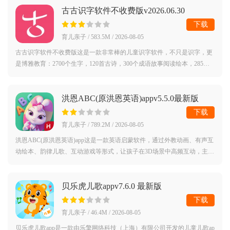
古古识字软件不收费版v2026.06.30
下载
育儿亲子 / 583.5M / 2026-08-05
古古识字软件不收费版这是一款非常棒的儿童识字软件，不只是识字，更
是博雅教育：2700个生字，120首古诗，300个成语故事阅读绘本，285爿
甲骨文，小学语文特级教师+幼教专家+前华为架构师，倾力研发，斩获系
列大奖：金
洪恩ABC(原洪恩英语)appv5.5.0最新版
下载
育儿亲子 / 789.2M / 2026-08-05
洪恩ABC(原洪恩英语)app这是一款英语启蒙软件，通过外教动画、有声互
动绘本、韵律儿歌、互动游戏等形式，让孩子在3D场景中高频互动，主动
开口，轻松高效学口语，帮助孩子从掌握高频词句到自信开口表达，循序
渐进科学
贝乐虎儿歌appv7.6.0 最新版
下载
育儿亲子 / 46.4M / 2026-08-05
贝乐虎儿歌app是一款由乐擎网络科技（上海）有限公司开发的儿童儿歌ap