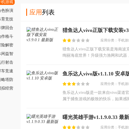
手机游戏
角色扮演
应用
列表
体育竞技
卡牌回合
猎鱼达人vivo正版下载安装v3.9
动作格斗
应用分类：手机游戏
冒险解密
猎鱼达人vivo正版下载安装是海南
休闲益智
绚丽海底世界！升级强力渔网和武器
域的独特鱼种和BOSS，策略制胜！震
飞行射击
赛车竞速
鱼乐达人vivo版v1.1.10 安卓
策略塔防
应用分类：手机游戏
模拟经营
鱼乐达人vivo版是一款来自vivo
属于捕鱼游戏的极致的快乐，如果感
戏哦，游戏有多个兑换码，让你轻松
曙光英雄手游v1.1.9.0.33 最
应用分类：手机游戏