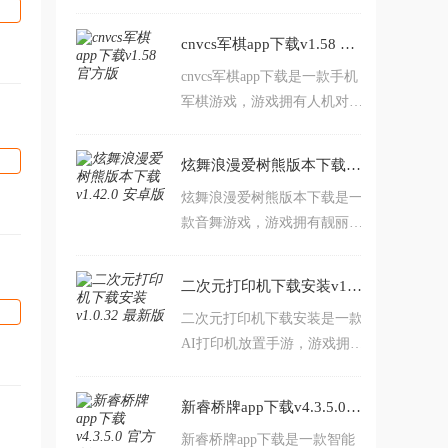
典的游戏玩法，画面精美，还
集游戏，真人实时对战欢迎前
拥有丰富的活动福利，可以给
来下载爽玩。
cnvcs军棋app下载v1.58 官方版
予玩家超棒的拖拉机升级体
cnvcs军棋app下载是一款手机
验。
军棋游戏，游戏拥有人机对
战，两人对战，联网联机，四
国军棋等等玩法特色，喜欢军
炫舞浪漫爱树熊版本下载v1.42.0 安卓版
棋的朋友可千万不要错过。
炫舞浪漫爱树熊版本下载是一
款音舞游戏，游戏拥有靓丽的
人物，丰富的玩法，流畅的操
作，可以给予玩家超棒的音舞
二次元打印机下载安装v1.0.32 最新版
游戏体验，欢迎前来下载爽
二次元打印机下载安装是一款
玩。
AI打印机放置手游，游戏拥有
丰富的玩法，休闲趣味，可以
给予玩家不一样的游戏体验及
新睿桥牌app下载v4.3.5.0 官方版
乐趣，觉得不错的朋友可以前
新睿桥牌app下载是一款智能
来下载爽玩。