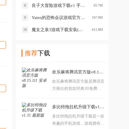
良子大冒险游戏下载v1 手机版
8
65.7M
Yaten的恐怖会议游戏官方版下载v2.0.7 安卓版
9
107.9M
魔女之泉3游戏下载安装(WitchSpring3)v1.42 安卓版
10
611.8M
推荐
下载
欢乐麻将腾讯官方版v8.15.111 安卓版
欢乐麻将腾讯官方版是腾讯官
方推出的首款经典3D免费手
机麻将游戏，游戏拥有全国各
地麻将玩法，可以好友约战，
多比特拖拉机升级下载v1.31 最新版
组队PK，展示“牌技”的同
多比特拖拉机升级下载是一款
时，还能增进朋友之间的感
有趣的手机游戏，游戏拥有经
情，5亿用户都在玩的麻将全