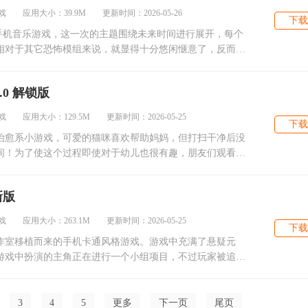
 应用大小：39.9M 更新时间：2026-05-26
下载
款手机音乐游戏，这一次的主题围绕未来时间进行展开，每个
相对于其它恐怖模组来说，就显得十分悠闲惬意了，反而会
0 解锁版
 应用大小：129.5M 更新时间：2026-05-25
下载
治愈系小游戏，可爱的猫咪喜欢帮助妈妈，但打扫干净后没
间！为了使这个过程即使对于幼儿也很有趣，朋友们观看动
新版
 应用大小：263.1M 更新时间：2026-05-25
下载
作室移植而来的手机卡通风格游戏。游戏中充满了悬疑元
游戏中扮演的主角正在进行一个小组项目，不过玩家被追踪
组
3
4
5
更多
下一页
尾页