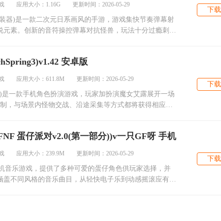
 应用大小：1.16G 更新时间：2026-05-29
下载
装器)是一款二次元日系画风的手游，游戏集快节奏弹幕射
说元素。创新的音符操控弹幕对抗怪兽，玩法十分过瘾刺
。
ring3)v1.42 安卓版
 应用大小：611.8M 更新时间：2026-05-29
下载
ring3)是一款手机角色扮演游戏，玩家加扮演魔女艾露展开一场
限制，与场景内怪物交战、沿途采集等方式都将获得相应的
NF 蛋仔派对v2.0(第一部分))v一只GF呀 手机
 应用大小：239.9M 更新时间：2026-05-29
下载
款手机音乐游戏，提供了多种可爱的蛋仔角色供玩家选择，并
涵盖不同风格的音乐曲目，从轻快电子乐到动感摇滚应有尽
键