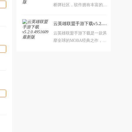
桥牌社区，软件拥有丰富的桥
牌玩法，拥有海量的桥牌比
赛，可以帮助用户随时随地畅
云英雄联盟手游下载v5.2.0.4951609 最新版
玩桥牌，喜欢桥牌的朋友可千
云英雄联盟手游下载是一款风
万不要错过哦。
靡全球的MOBA经典之作，真
正的5V5公平竞技对战，传承
端游纯正体验。原汁原味，经
典延续，策略、战术、意识、
配合，在移动端重现峡谷战场
乐趣。集结吧召唤师——欢迎
来到《英雄联盟手游》，是时
候展现真正的技术了！