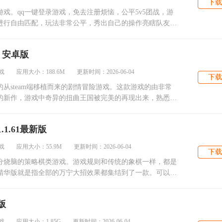
下载
戏。qq一键登录游戏，免去注册烦恼，公平5v5团战，游
进行自由匹配，玩法非常公平，秀出自己的操作亮瞎队友的
行
 安卓版
 应用大小：188.6M 更新时间：2026-06-04
下载
从steam端移植而来的剧情冒险游戏。这款游戏的由非常
的新作，游戏中奇异的扭曲王国被完美的再现出来，熟悉的
接
1.61最新版
 应用大小：55.9M 更新时间：2026-06-04
下载
分烧脑的策略棋类游戏。游戏规则和传统的象棋一样，都是
精华版就是指全部的万宁大招效果都集结到了一款。可以释
版
 应用大小：1.85G 更新时间：2026-06-04