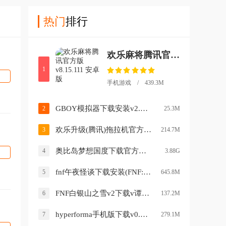
热门
排行
欢乐麻将腾讯官方版v8.15.111 安卓版
1
手机游戏 / 439.3M
GBOY模拟器下载安装v2.2.7 安卓版
2
25.3M
欢乐升级(腾讯)拖拉机官方免费下载v4.9.0 最新版
3
214.7M
奥比岛梦想国度下载官方版v2.0.26012702.26012701S 安卓最新版
4
3.88G
fnf午夜怪谈下载安装(FNF:Late Night City Tales)v0.2.7 安卓版
5
645.8M
FNF白银山之雪v2下载v谭雅清香 手机版
6
137.2M
hyperforma手机版下载v0.0.273 安卓版
7
279.1M