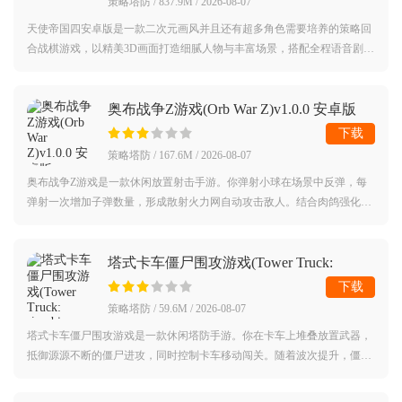
策略塔防 / 837.9M / 2026-08-07
天使帝国四安卓版是一款二次元画风并且还有超多角色需要培养的策略回
合战棋游戏，以精美3D画面打造细腻人物与丰富场景，搭配全程语音剧情
与主题音乐，结合特色兵种、丰富战斗玩法与创新战棋解谜系统，为玩家
带来兼具
奥布战争Z游戏(Orb War Z)v1.0.0 安卓版
下载
策略塔防 / 167.6M / 2026-08-07
奥布战争Z游戏是一款休闲放置射击手游。你弹射小球在场景中反弹，每
弹射一次增加子弹数量，形成散射火力网自动攻击敌人。结合肉鸽强化选
择，升级弹射速度、分裂数量与伤害效果，在放置挂机中体验火力成长的
爽快感。
塔式卡车僵尸围攻游戏(Tower Truck:
Zombie Siege)v1.13 安卓版
下载
策略塔防 / 59.6M / 2026-08-07
塔式卡车僵尸围攻游戏是一款休闲塔防手游。你在卡车上堆叠放置武器，
抵御源源不断的僵尸进攻，同时控制卡车移动闯关。随着波次提升，僵尸
数量与类型增加，需灵活调整武器布局与移动路线，在移动中体验攻防一
体的塔防