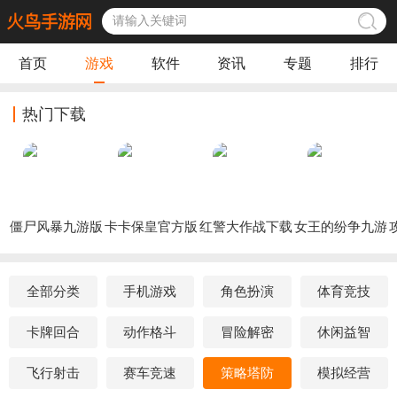
首页
游戏
软件
资讯
专题
排行
热门下载
僵尸风暴九游版
卡卡保皇官方版
红警大作战下载
女王的纷争九游
最新版
版
全部分类
手机游戏
角色扮演
体育竞技
卡牌回合
动作格斗
冒险解密
休闲益智
飞行射击
赛车竞速
策略塔防
模拟经营