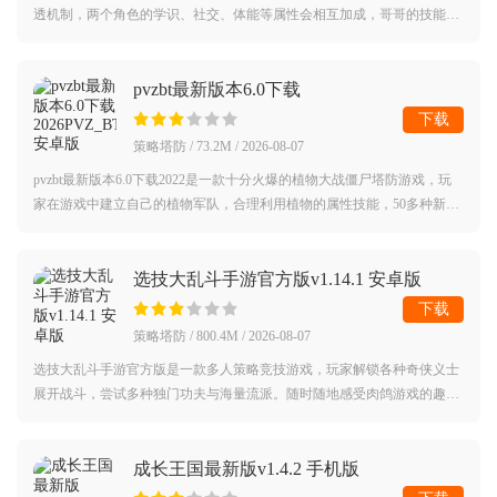
透机制，两个角色的学识、社交、体能等属性会相互加成，哥哥的技能潜
移默化传递给弟弟，妹妹的伤害在姐姐心中留下阴影。
pvzbt最新版本6.0下载
2026PVZ_BTv0.58.983 安卓版
下载
策略塔防 / 73.2M / 2026-08-07
pvzbt最新版本6.0下载2022是一款十分火爆的植物大战僵尸塔防游戏，玩
家在游戏中建立自己的植物军队，合理利用植物的属性技能，50多种新植
物带给你新感官，全新的游戏场景和僵尸，给你带来刺激的游戏体验。
选技大乱斗手游官方版v1.14.1 安卓版
下载
策略塔防 / 800.4M / 2026-08-07
选技大乱斗手游官方版是一款多人策略竞技游戏，玩家解锁各种奇侠义士
展开战斗，尝试多种独门功夫与海量流派。随时随地感受肉鸽游戏的趣味
体验，引爆趣味竞技。流派搭配，随机组合，体验竞技与肉鸽结合的快
感！
成长王国最新版v1.4.2 手机版