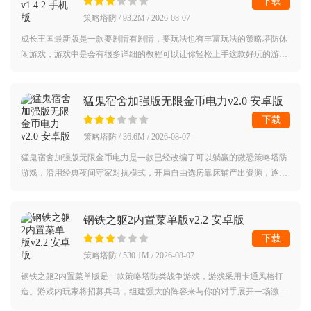
下载
策略塔防 / 93.2M / 2026-08-07
成长王国最新版是一款要剧情有剧情，要玩法也有丰富玩法的策略塔防休
闲游戏，游戏中是会有很多详细的教程可以让你轻松上手这款好玩的游
戏，游戏的难度不大，全年龄都可以玩，并且游戏里的内容也很健康，游
戏操作也很
猛鬼宿舍加强版无限金币电力v2.0 安卓版
下载
策略塔防 / 36.6M / 2026-08-07
猛鬼宿舍加强版无限金币电力是一款已经改编了可以躺赢的微恐策略塔防
游戏，沿用经典夜间守家对抗模式，开局自由选房靠床铺产出资源，逐步
搭建防御建筑、布置攻击炮塔抵御猎梦者进攻，单局节奏轻快解压，碎片
化时间就
钢铁之躯2内置菜单版v2.2 安卓版
下载
策略塔防 / 530.1M / 2026-08-07
钢铁之躯2内置菜单版是一款策略塔防类战争游戏，游戏采用卡通风格打
造。游戏内玩家将招募兵马，组建强大的阵容来与你的对手展开一场激烈
战斗，而且游戏中还有着丰富的游戏玩法模式等待着你的体验。对钢铁之