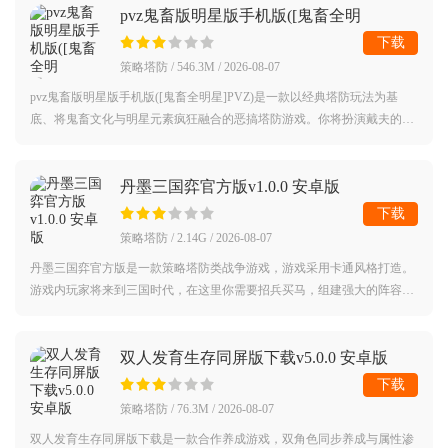
pvz鬼畜版明星版手机版([鬼畜全明
星]PVZ)v114.514 安卓版
下载
策略塔防 / 546.3M / 2026-08-07
pvz鬼畜版明星版手机版([鬼畜全明星]PVZ)是一款以经典塔防玩法为基
底、将鬼畜文化与明星元素疯狂融合的恶搞塔防游戏。你将扮演戴夫的助
手，在僵尸入侵的草坪上，种植的不是豌豆射手和向日葵，而是被“鬼畜
化”的明星
丹墨三国弈官方版v1.0.0 安卓版
下载
策略塔防 / 2.14G / 2026-08-07
丹墨三国弈官方版是一款策略塔防类战争游戏，游戏采用卡通风格打造。
游戏内玩家将来到三国时代，在这里你需要招兵买马，组建强大的阵容与
你的对手进行战斗，而且游戏中还有着多种有趣的玩法等你体验。对丹墨
三国弈官
双人发育生存同屏版下载v5.0.0 安卓版
下载
策略塔防 / 76.3M / 2026-08-07
双人发育生存同屏版下载是一款合作养成游戏，双角色同步养成与属性渗