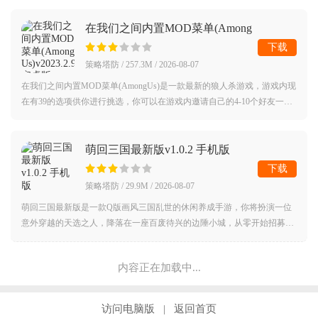
躯2内置菜
在我们之间内置MOD菜单(Among
Us)v2023.2.9 安卓版
下载
策略塔防 / 257.3M / 2026-08-07
在我们之间内置MOD菜单(AmongUs)是一款最新的狼人杀游戏，游戏内现
在有39的选项供你进行挑选，你可以在游戏内邀请自己的4-10个好友一起
玩，中文版的内容可以帮助你收获更多的体验，十分考验你的演技，喜欢
狼人杀游戏
萌回三国最新版v1.0.2 手机版
下载
策略塔防 / 29.9M / 2026-08-07
萌回三国最新版是一款Q版画风三国乱世的休闲养成手游，你将扮演一位
意外穿越的天选之人，降落在一座百废待兴的边陲小城，从零开始招募萌
化版的武将、经营城池、结交各路豪杰，在轻松治愈的日常中，一步步书
写属于你的
内容正在加载中...
访问电脑版
返回首页
|