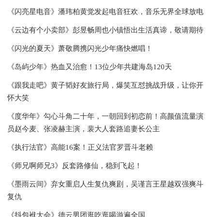
《闪亮星电音》潘玮柏黄觉发起电音狂欢，音乐无界全球放电
《云边有个小卖部》彭昱畅周也小镇悟出生活真谛，敬请期待
《闪光的夏天》萧敬腾携闪光少年痛快燃唱！
《岛屿少年》热血又治愈！13位少年共建海岛120天
《跟我走吧》黄子韬好友旅行局，爆笑互怼挑战升级，让你开
怀大笑
《度华年》勾心斗角二十年，一朝回到初恋前！高颜值流量演
员赵今麦、张凌赫主演，裴大人套路追妻长公主
《执行法官》高能16案！正义法官罗晋斗老赖
《师兄啊师兄3》反套路修仙，稳到飞起！
《墨雨云间》弃女重启人生复仇爽剧，吴谨言王星越双强爽斗
复仇
《抖包袱大会》德云男团逛吃逛喝游遍全国