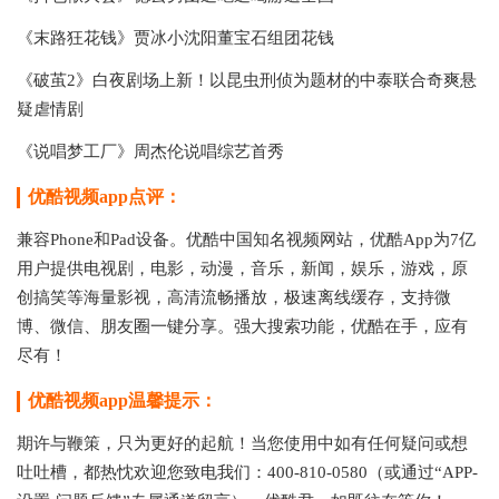
《末路狂花钱》贾冰小沈阳董宝石组团花钱
《破茧2》白夜剧场上新！以昆虫刑侦为题材的中泰联合奇爽悬
疑虐情剧
《说唱梦工厂》周杰伦说唱综艺首秀
优酷视频app点评：
兼容Phone和Pad设备。优酷中国知名视频网站，优酷App为7亿
用户提供电视剧，电影，动漫，音乐，新闻，娱乐，游戏，原
创搞笑等海量影视，高清流畅播放，极速离线缓存，支持微
博、微信、朋友圈一键分享。强大搜索功能，优酷在手，应有
尽有！
优酷视频app温馨提示：
期许与鞭策，只为更好的起航！当您使用中如有任何疑问或想
吐吐槽，都热忱欢迎您致电我们：400-810-0580（或通过“APP-