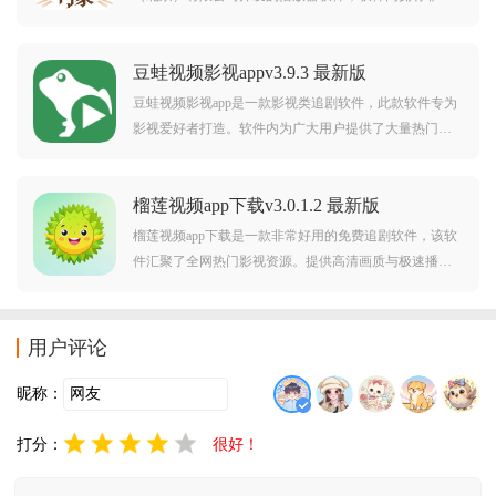
全面的影视资源，实时更新最新热门影视作品，带给用
户更加畅爽舒适的观影体验，独家授权影视也能线上观
豆蛙视频影视appv3.9.3 最新版
看。优酷视频免费下载安装官方app简介：优酷中国知名
视频网
豆蛙视频影视app是一款影视类追剧软件，此款软件专为
影视爱好者打造。软件内为广大用户提供了大量热门影
视资源，而且此款软件的更新速度也是非常快，确保大
家可以第一时间观看到最新的影视资源。对豆蛙视频影
榴莲视频app下载v3.0.1.2 最新版
视app感兴趣的用户不要错过，欢迎大家在本站下载使
用。
榴莲视频app下载是一款非常好用的免费追剧软件，该软
件汇聚了全网热门影视资源。提供高清画质与极速播放
体验，界面清爽无广告，支持离线缓存与多倍速播放，
每日更新最新剧集，想要免费追剧的朋友可千万不要错
过了哦，赶紧来下载吧！
用户评论
昵称：
打分：
很好！