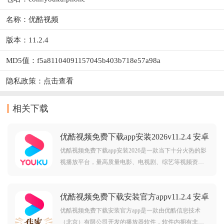
名称：优酷视频
版本：11.2.4
MD5值：f5a81104091157045b403b718e57a98a
隐私政策：
点击查看
相关下载
优酷视频免费下载app安装2026v11.2.4 安卓
版
优酷视频免费下载app安装2026是一款当下十分火热的影
视播放平台，量高质量电影、电视剧、综艺等视频资
源，更有优酷独家视频在线更新，喜欢的朋友可以来下
载体验。优酷视频官方免费简介：为7亿用户提供电视
优酷视频免费下载安装官方appv11.2.4 安卓
剧，电影，动漫，音乐，新闻，娱乐，游戏，原创搞笑
版
等海量影
优酷视频免费下载安装官方app是一款由优酷信息技术
（北京）有限公司开发的播放器软件，软件内拥有非常