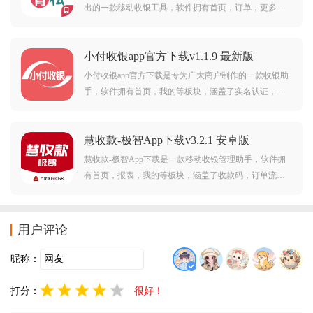
出的一款移动收银工具，软件拥有首页，订单，更多等
板块，涵盖了开单，快速收银，订单流水，查询会员，
会员充值，商品管理，店铺管理，支付管理等功能，可
小付收银app官方下载v1.1.9 最新版
以助力更智慧经营管理门店。
小付收银app官方下载是专为广大商户制作的一款收银助
手，软件拥有首页，我的等板块，涵盖了实名认证，交
易查询，我的机具等丰富功能，可以帮助用户更好的收
银管理，需要的朋友欢迎前来下载使用。
慧收款-极智App下载v3.2.1 安卓版
慧收款-极智App下载是一款移动收银管理助手，软件拥
有首页，报表，我的等板块，涵盖了收款码，订单流
水，对账，扫码退款，语言播报等等丰富功能，可以帮
助用户更好的管理店铺收银，需要的朋友欢迎前来下载
使用。
用户评论
昵称：
打分：
很好！