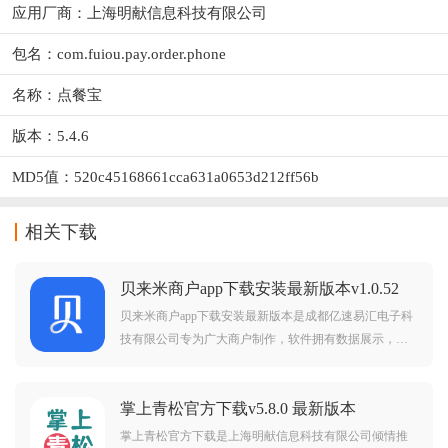
应用厂商：
上海明献信息科技有限公司
包名：com.fuiou.pay.order.phone
名称：点餐宝
版本：5.4.6
MD5值：520c45168661cca631a0653d212ff56b
相关下载
贝来米商户app下载安装最新版本v1.0.52
安卓版
贝来米商户app下载安装最新版本是成都亿速易汇电子科
技有限公司专为广大商户制作，软件拥有数据展示，商
户进件，我的门店，我的设备，统计报表等等丰富功
能，可以帮助商户更好的经营管理店铺，需要的朋友赶
掌上青松官方下载v5.8.0 最新版本
紧前来下载使用吧。
掌上青松官方下载是上海明献信息科技有限公司倾情推