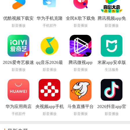
优酷视频下载安
华为手机克隆
全民K歌下载免
腾讯视频app免
装官方免费下载
app下载安装
费2026新版
费下载安装最新
影音播放
手机软件
影音播放
影音播放
最新版
版
2026爱奇艺极速
qq音乐2026最
腾讯微视app
米家app安卓版
版app
新版本
影音播放
影音播放
影音播放
生活服务
华为应用商店
央视频app手机
斗鱼直播平台
2026抖音app官
app(华为应用市
版
app
方正版
手机软件
影音播放
影音播放
影音播放
场AppGallery)