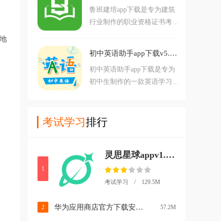
据音基考试大纲命
鲁班建培app下载是专为建筑
手。
行业制作的职业资格证书考试
培训平台，平台拥有丰富的课
地
程资源，多样的学习方式，可
初中英语助手app下载v5.3.3 最新版
以帮助用户更好的学习备考拿
初中英语助手app下载是专为
证。鲁班建培app介绍：鲁班
初中生制作的一款英语学习助
建培是一款致力于建筑行业职
手，软件拥有听力模拟，单词
业资格证书考试培训的手机端
辅导，英语音标等等功能内
APP，公司依托于线下十多年
容，可以帮助用户更好的学习
考试学习
排行
的面授课程培训
英语。
灵思星球appv1.20.4 最新版
1
考试学习 / 129.5M
华为应用商店官方下载安装(华为应用市场)v16.5.1.300 最新版本
2
57.2M