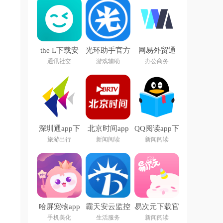
the L下载安
光环助手官方
网易外贸通
卓最新版本
正版app
app
通讯社交
游戏辅助
办公商务
2026
深圳通app下
北京时间app
QQ阅读app下
载最新版
下载安装
载官方版
旅游出行
新闻阅读
新闻阅读
哈屏宠物app
霸天安云监控
易次元下载官
下载
app
方app
手机美化
生活服务
新闻阅读