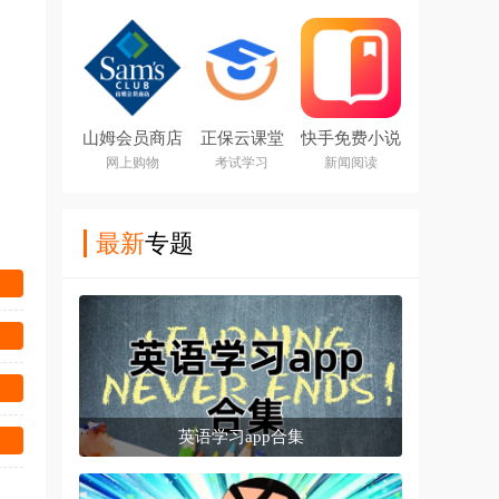
山姆会员商店
正保云课堂
快手免费小说
app最新版
app下载
app官方版
网上购物
考试学习
新闻阅读
最新
专题
英语学习app合集