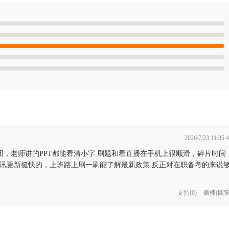
2026/7/23 11:35:
团，老师讲的PPT都能看清小字 刷题和看直播在手机上很顺滑，碎片时间
快讯更新挺快的，上班路上刷一刷能了解最新政策 反正对在职备考的来说
支持
(
0
)
盖楼(回复