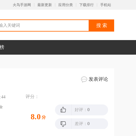
火鸟手游网
最新更新
应用分类
下载排行
手机站
榜
发表评论
评分：
:44
好评：
0
8.0
分
差评：
0