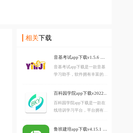
相关
下载
音基考试app下载v1.5.6 最新版
音基考试app下载是一款音基
学习助手，软件拥有丰富的题
库内容，可以随时随地练习模
拟，可以帮助用户更好的刷题
百科园学院app下载v2022.10.21 最新版
考高分，觉得不错的朋友欢迎
百科园学院app下载是一款在
前来下载使用。音基考试app
线培训学习平台，平台拥有丰
介绍：懂音基，更懂音基考
富的课程资源，可以在线学
试。音基考试app功能：音基
习，日程练习，模拟考试等
考试共计3000逾道试题，是根
鲁班建培app下载v4.15.1 最新版
等，是用户学习的掌上好帮