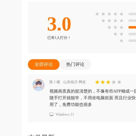
★
★
★
★
★
3.0
★
★
★
★
★
★
★
★
★
已有1人打分！
★
全部评论
热门评论
第 1 楼
山东临沂 网友
视频画质真的挺清楚的，不像有些APP糊成一
随手打开就能学，不用坐电脑前面 而且行业
用了，免费功能也很多
Windows 11