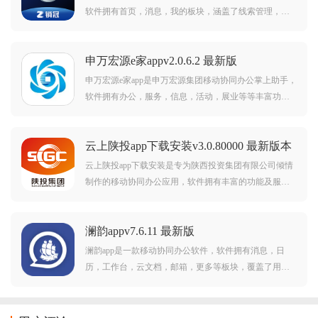
软件拥有首页，消息，我的板块，涵盖了线索管理，客
户档案，复活岛，智蛛锐见，公司管理，审核，销售订
单等功能服务，可以帮助用户更智慧高效协同工作，腾
申万宏源e家appv2.0.6.2 最新版
势销冠，启新境，势不凡。
申万宏源e家app是申万宏源集团移动协同办公掌上助手，
软件拥有办公，服务，信息，活动，展业等等丰富功
能，覆盖了员工日常工作所需的各个方面，可以帮助用
户更智慧高效移动协同工作，功能强大，使用简单方
云上陕投app下载安装v3.0.80000 最新版本
便，需要的朋友赶紧前来下载使用吧。
云上陕投app下载安装是专为陕西投资集团有限公司倾情
制作的移动协同办公应用，软件拥有丰富的功能及服
务，可以覆盖用户日常工作所需的方方面面，帮助用户
更智慧高效移动协同工作，云上陕投，属于你的掌上工
澜韵appv7.6.11 最新版
作好帮手。
澜韵app是一款移动协同办公软件，软件拥有消息，日
历，工作台，云文档，邮箱，更多等板块，覆盖了用户
日常工作所需的方方面面，可以帮助用户更智慧高效移
动协同工作，澜韵，让工作更智慧简单。