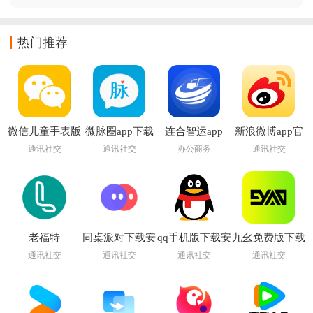
热门推荐
微信儿童手表版
微脉圈app下载
连合智运app
新浪微博app官
app
安装
方下载安装免费
通讯社交
通讯社交
办公商务
通讯社交
最新版
老福特
同桌派对下载安
qq手机版下载安
九幺免费版下载
app(LOFTER)
装手机版
装2026最新版
安装(9Yao)
通讯社交
通讯社交
通讯社交
通讯社交