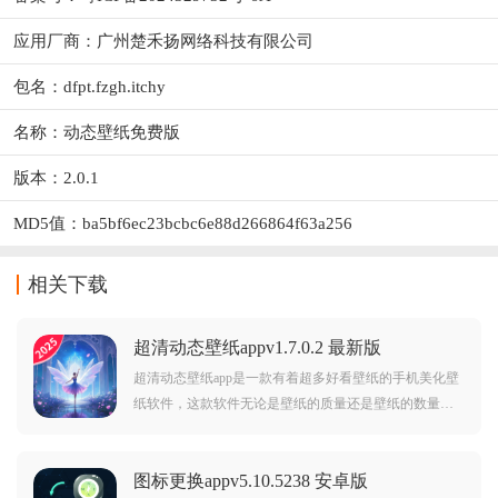
应用厂商：
广州楚禾扬网络科技有限公司
包名：dfpt.fzgh.itchy
名称：动态壁纸免费版
版本：2.0.1
MD5值：ba5bf6ec23bcbc6e88d266864f63a256
相关下载
超清动态壁纸appv1.7.0.2 最新版
超清动态壁纸app是一款有着超多好看壁纸的手机美化壁
纸软件，这款软件无论是壁纸的质量还是壁纸的数量都
是超级好的，软件内的壁纸都是高清壁纸，并且还有超
多分类，详细的分类也能让用户更快的找到自己想要的
图标更换appv5.10.5238 安卓版
壁纸，快来下载，让软件帮你打造个性化界面吧。