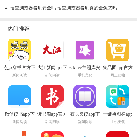
悟空浏览器看剧安全吗 悟空浏览器看剧真的全免费吗
热门推荐
点点穿书官方下
大江新闻app下
ztkucc主题库安
集品圈app官方
载安装
载安装最新版
卓仿苹果app
下载
新闻阅读
新闻阅读
手机美化
网上购物
微信读书app下
读书阁app官方
石头阅读app下
一键换图标app
载安装官方版
下载最新版本
载2026
新闻阅读
新闻阅读
新闻阅读
手机美化