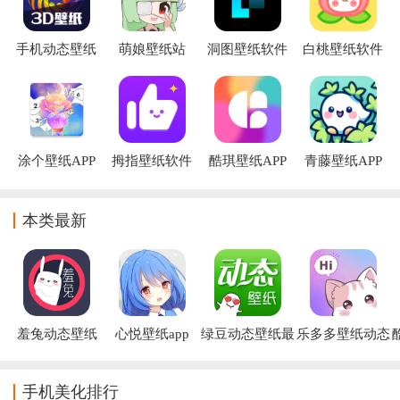
手机动态壁纸
萌娘壁纸站
洞图壁纸软件
白桃壁纸软件
软件
下载
涂个壁纸APP
拇指壁纸软件
酷琪壁纸APP
青藤壁纸APP
本类最新
羞兔动态壁纸
心悦壁纸app
绿豆动态壁纸最
乐多多壁纸动态
app
新版
壁纸
手机美化排行