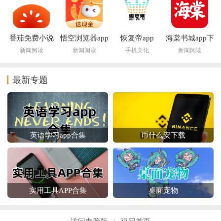
番茄免费小说
悟空浏览器app
恢复帝app
海棠书城app下
app
最新版本
载安装官方
新闻阅读
新闻阅读
手机美化
新闻阅读
最新专题
英语学习app合集
币什么安下载
实用工具APP合集
桌面宠物