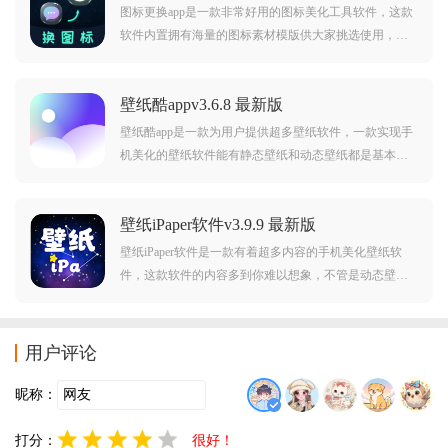
图标更换app是一款非常好用的图标美化工具软件，这款
软件内置拥有海量的图标素材模版供大家挑选使用，而
且软件还为大家提供了自定义制作功能，大家可以根据
自己的想象力来制作出自己喜欢的图标样式，感兴趣的
壁纸酷appv3.6.8 最新版
小伙伴一定不要错过了，快来本站下载试试吧。
壁纸酷app是一款为用户提供超多壁纸软件，一款实现手
机美化的壁纸软件能有静态壁纸和动态壁纸都是基本操
作和基本内容，但是这款软件不仅仅只有壁纸，还有聊
天软件的头像以及桌面使用小组件可以选择，让用户只
壁纸iPaper软件v3.9.9 最新版
需要一款软件就能实现手机美化的目的。
壁纸iPaper软件是一款有着超多内容的手机美化壁纸软
件，这款软件的内容多到你难以想象，不管是动态壁纸
还是静态壁纸，或者是小组件，这里都能一次性满足，
全方位让用户的手机看起来更符合用户的心意，多种风
格随便选择，还有更多精彩的内容等你来发现。
用户评论
昵称：
打分：
很好！