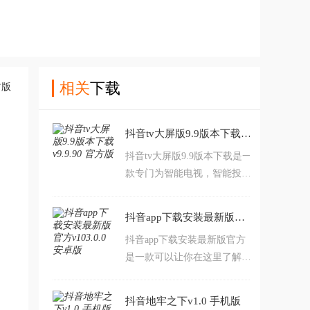
相关
下载
抖音tv大屏版9.9版本下载v9.9.90 官方版
抖音tv大屏版9.9版本下载是一
款专门为智能电视，智能投影
仪和电脑等大屏幕设计的抖音
影音播放软件。设计这款软件
抖音app下载安装最新版官方v103.0.0 安卓版
是目的是为了用户能够在更多
抖音app下载安装最新版官方
的智能设备上使用抖音，让用
是一款可以让你在这里了解时
户能够享受到在大屏设备上使
下最火热的话题，让你看到最
用抖音的体验和丰富内容，带
新最全的明星路透，让你知道
来大屏的视觉体验。
抖音地牢之下v1.0 手机版
最多最全的知识，让你学习更