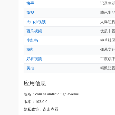
快手
记录生
微视
腾讯出
火山小视频
火爆短
西瓜视频
优质中
小红书
种草社
B站
弹幕文
好看视频
百度旗
美拍
精致短
应用信息
包名：
com.ss.android.ugc.aweme
版本：
103.0.0
隐私政策：
点击查看