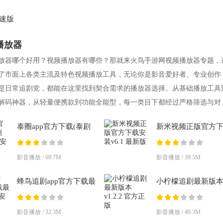
速版
播放器
放器哪个好用？视频播放器有哪些？那就来火鸟手游网视频播放器专题，
了市面上各类主流及特色视频播放工具，无论你是影音爱好者、专业创作
是日常追剧党，都能在这里找到契合需求的播放器选择。从基础播放工具
解码神器，从轻量便携款到功能全能型，每一类目下都经过严格筛选与对
频播放器都
泰圈app官方下载(泰剧
新米视频正版官方
迷)v1.5.7.4 安卓版
安装v6.1 最新版
影音播放 / 69.7M
影音播放 / 39.5M
蜂鸟追剧app官方下载最
小柠檬追剧最新版
新版v1.3.1 安卓版
v1.2.2 官方正版
影音播放 / 32.3M
影音播放 / 49.3M