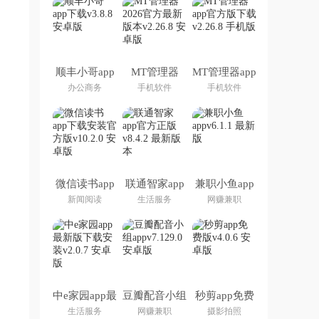
顺丰小哥app
MT管理器
MT管理器app
下载
2026官方最
官方版下载
办公商务
手机软件
手机软件
新版本
微信读书app
联通智家app
兼职小鱼app
下载安装官方
官方正版
新闻阅读
生活服务
网赚兼职
版
中e家园app最
豆瓣配音小组
秒剪app免费
新版下载安装
app
版
生活服务
网赚兼职
摄影拍照