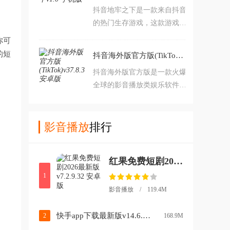
抖音地牢之下是一款来自抖音
好更优质的内容，这款软件不
的热门生存游戏，这款游戏的
仅可以看视频，还可以在这里
内容为地牢冒险，在阴森的地
的商城里购买你喜欢的商品，
你可
牢里打怪升级其实就是为了能
同时还有超多精彩的直播等你
的短
抖音海外版官方版(TikTok)v37.8.3 安卓版
在地牢生存下去，不然就没有
来观看！抖音
抖音海外版官方版是一款火爆
任何来地牢的意义啊，在这款
全球的影音播放类娱乐软件，
游戏里你可以看到超多的精彩
这里有结合全球最精彩的短视
内容，全部都是为玩家能在这
频，抖音海外版原名TikTok，
里享受超级好的服务体验提供
用户下载后软件名称为TikTo
影音播放
排行
的帮助。
k，但是两个是同一个软件，
软件的使用方式也很简单，就
红果免费短剧2026最新版v7.2.9.32 安卓版
算是第一次接触短视频也会使
用，软件最大的特点就是让用
1
户在碎片化的时间里得到最大
影音播放 / 119.4M
的快乐。
快手app下载最新版v14.6.20.49153 官方安卓版
2
168.9M