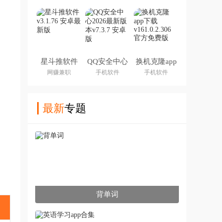
星斗推软件
QQ安全中心
换机克隆app
2026最新版
下载
网赚兼职
手机软件
手机软件
本
最新
专题
背单词