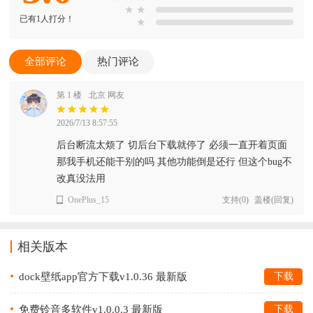
★
★
已有1人打分！
★
全部评论
热门评论
第 1 楼
北京 网友
2026/7/13 8:57:55
后台断流太烦了 切后台下载就停了 必须一直开着页面
那我手机还能干别的吗 其他功能倒是还行 但这个bug不
改真没法用
OnePlus_15
支持
(
0
)
盖楼(回复)
相关版本
dock壁纸app官方下载v1.0.36 最新版
下载
免费铃音多软件v1.0.0.3 最新版
下载