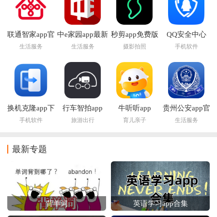
联通智家app官
中e家园app最新
秒剪app免费版
QQ安全中心
方正版
版下载安装
2026最新版本
生活服务
生活服务
摄影拍照
手机软件
换机克隆app下
行车智拍app
牛听听app
贵州公安app官
载
方下载
手机软件
旅游出行
育儿亲子
生活服务
最新专题
背单词
英语学习app合集