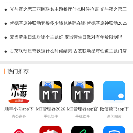
光与夜之恋三丽鸥联名主题餐厅什么时候抢票 光与夜之恋三
丽鸥餐厅套餐周边有哪些
肯德基原神联动套餐多少钱兑换码在哪 肯德基原神联动2025
主题店有哪些
麦当劳生日派对哪个主题好 麦当劳生日派对有年龄限制吗
古茗联动星穹铁道什么时候结束 古茗联动星穹铁道主题门店
查询
热门推荐
顺丰小哥app下
MT管理器2026
MT管理器app官
微信读书app下
载
官方最新版本
方版下载
载安装官方版
办公商务
手机软件
手机软件
新闻阅读