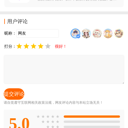
原声、搞笑音效等个性化铃声。支持剪辑定制与一键设
置，每日更新潮流内容。界面简洁流畅，有需要换手机
铃声的朋友可以下载试试。来秀铃声大全应用描述：超
用户评论
酷、超
昵称：
打分：
很好！
请自觉遵守互联网相关政策法规，网友评论内容与本站立场无关！
5.0
★
★
★
★
★
★
★
★
★
★
★
★