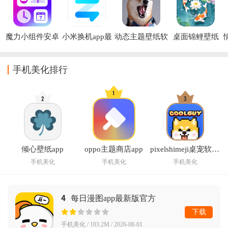
魔力小组件安卓
小米换机app最
动态主题壁纸软
桌面锦鲤壁纸
版
新版
件
app
手机美化排行
倾心壁纸app
oppo主题商店app
pixelshimeji桌宠软件( Pixel Shimeji - Desktop Pet)
手机美化
手机美化
手机美化
4
每日漫图app最新版官方
下载
手机美化 / 103.2M / 2026-08-01