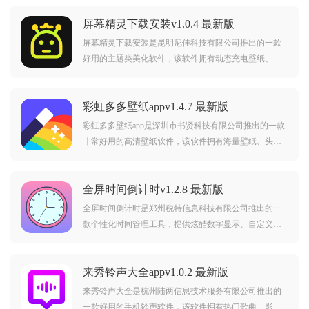
屏幕精灵下载安装v1.0.4 最新版
屏幕精灵下载安装是昆明尼佳科技有限公司推出的一款
好用的主题类美化软件，该软件拥有动态充电壁纸、智
能抠图及壁纸裁剪工具，海量潮流壁纸每日更新，一键
打造个性化手机界面，界面简洁流畅，有需要换手机壁
彩虹多多壁纸appv1.4.7 最新版
纸的朋友可以下载试试！
彩虹多多壁纸app是深圳市书贤科技有限公司推出的一款
非常好用的高清壁纸软件，该软件拥有海量壁纸、头
像、图片小组件、倒数日等功能，适配各型号手机屏
幕，一键保存更换，让您的手机桌面每天焕然一新。喜
全屏时间倒计时v1.2.8 最新版
欢的朋友赶紧来下载吧！
全屏时间倒计时是郑州税特信息科技有限公司推出的一
款个性化时间管理工具，提供炫酷数字显示、自定义表
盘及多风格皮肤。支持桌面小组件一键添加，大屏极简
设计，让时间展示既实用又时尚。感兴趣的朋友千万不
来秀铃声大全appv1.0.2 最新版
要错过了，赶紧下载体验吧！
来秀铃声大全是杭州陆两信息技术服务有限公司推出的
一款好用的手机铃声软件，该软件拥有热门歌曲、影视