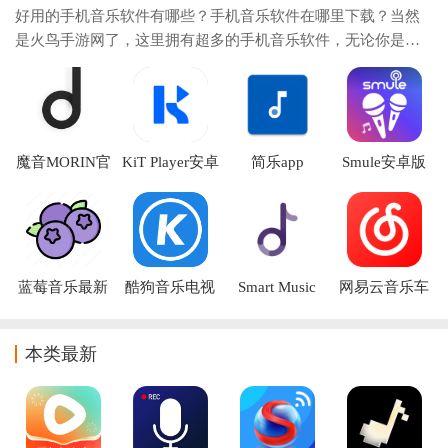
好用的手机音乐软件有哪些？手机音乐软件在哪里下载？当然
是火鸟手游网了，这里拥有超多的手机音乐软件，无论你是追
求音质的发烧友、渴望发现小众宝藏的探索者，还是只想随时
随地沉浸于旋律的普通听众，这个合集都能
魔音MORIN官
KiT Player安卓
简乐app
Smule安卓版
方2026最新版
下载(Kihno
下载
下载
Player)
蓝莓音乐最新
酷狗音乐电视
Smart Music
网易云音乐车
版下载
版
Card下载
机版下载安装
本类最新