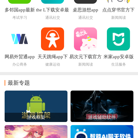
多邻国app最新
the L下载安卓最
桌思游想app
点点穿书官方下
版
新版本2026
载安装
考试学习
通讯社交
通讯社交
新闻阅读
网易外贸通app
天天跳绳app下
易次元下载官方
米家app安卓版
载安装免费
app
办公商务
健康运动
新闻阅读
生活服务
最新专题
游戏框架
游戏辅助软件