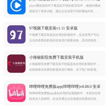
新版
player播放器软件下载是款不错的影音软件，便捷的播放
器提供了更多功能，通过点击设置不同的播放内容，强
大的功能可以轻松的解决各种播放问题，只需要下载app
就可以开始进行体验，本站提供player播放器软件下载正
97视频下载安装v1.11 安卓版
版资源，感兴趣的小伙伴快来加入我们吧！
97视频下载安装是款好用的影视软件，在这里用户可以
点击你喜爱的影视内容来进行观看体验，高清的画质内
容带来了极致的选择，细致的板块分类等着你来加入，
喜欢观看视频的小伙伴一定不要错过，快来点击下载
小辣椒影院免费下载安装手机版
吧！
v20221119-1326 最新版
小辣椒影院免费下载安装手机版是款好用的影视软件，
在线搜索你喜爱的影视来进行播放，当下热门的影视内
容都可以在线进行查看，各种高清的画质满足用户的不
同需求，点击搜索你喜爱的影视来进行播放吧，喜欢观
哗哩哗哩免费版app(哔哩哔哩)v8.88.0 安卓
看影视的小伙伴千万不要错过，快来加入我们吧！
版
哗哩哗哩免费版app是款好用的短视频软件，丰富的分类
快来加入选择吧，在这里通过点击搜索你喜爱的内容进
行使用，各种趣味的短视频带来了全新的体验，还可以