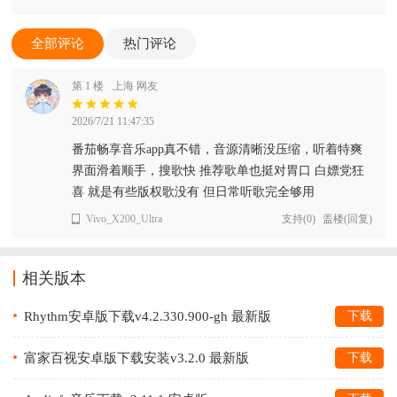
全部评论
热门评论
第 1 楼
上海 网友
2026/7/21 11:47:35
番茄畅享音乐app真不错，音源清晰没压缩，听着特爽
界面滑着顺手，搜歌快 推荐歌单也挺对胃口 白嫖党狂
喜 就是有些版权歌没有 但日常听歌完全够用
Vivo_X200_Ultra
支持
(
0
)
盖楼(回复)
相关版本
Rhythm安卓版下载v4.2.330.900-gh 最新版
下载
富家百视安卓版下载安装v3.2.0 最新版
下载