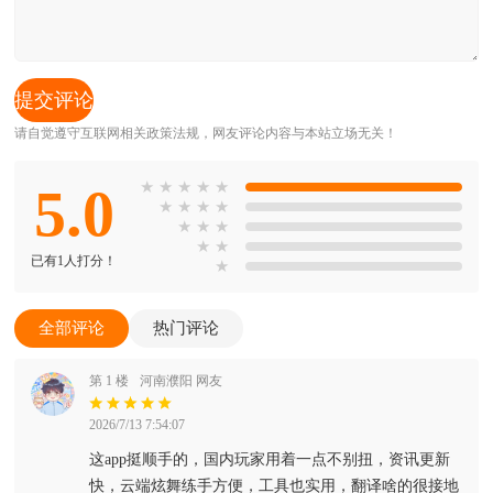
请自觉遵守互联网相关政策法规，网友评论内容与本站立场无关！
5.0
★
★
★
★
★
★
★
★
★
★
★
★
★
★
已有1人打分！
★
全部评论
热门评论
第 1 楼
河南濮阳 网友
2026/7/13 7:54:07
这app挺顺手的，国内玩家用着一点不别扭，资讯更新
快，云端炫舞练手方便，工具也实用，翻译啥的很接地