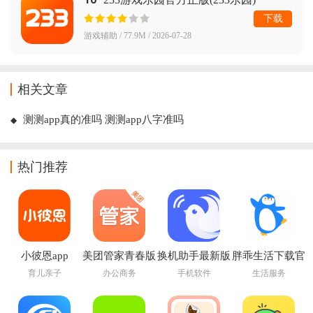
下载
游戏辅助 / 77.9M / 2026-07-28
相关文章
测测app真的准吗 测测app八字准吗
热门推荐
小彼恩app
美团管家青春版
换机助手最新版
胖乖生活下载官
app下载
本
方
育儿亲子
办公商务
手机软件
生活服务