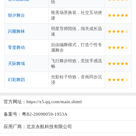
快
唯美场景换装，社交互动便
★★★★★
朝夕舞台
捷
明星导师陪练，闯关成长迅
★★★★☆
闪耀舞林
速
自由编舞模式，打造个性专
★★★★☆
零度舞动
属舞步
飞行舞步特效，竞技手感流
★★★★★
天际舞域
畅
光影粒子特效，音画同步沉
★★★★☆
幻彩舞蹈
浸
官方网址：
https://x5.qq.com/main.shtml
备案号：粤B2-20090059-1953A
应用厂商：
北京永航科技有限公司