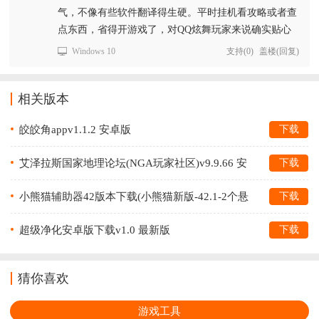
气，不像有些软件翻译得生硬。平时挂机看攻略或者查
点东西，省得开游戏了，对QQ炫舞玩家来说确实贴心
Windows 10
支持
(
0
)
盖楼(回复)
相关版本
皎皎角appv1.1.2 安卓版
下载
艾泽拉斯国家地理论坛(NGA玩家社区)v9.9.66 安
下载
卓版
小熊猫辅助器42版本下载(小熊猫新版-42.1-2个悬
下载
浮窗)v42.1 安卓版
超级净化安卓版下载v1.0 最新版
下载
猜你喜欢
游戏工具