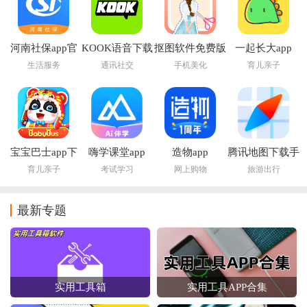
河南社保app官
KOOK语音下载
抠图软件免费版
一起长大app
方下载最新版本
安装
生活服务
通讯社交
手机美化
育儿亲子
宝宝巴士app下
嗨学课堂app
造物app
腾讯地图下载手
载安装
机导航2026版
育儿亲子
考试学习
网上购物
旅游出行
最新专题
实用工具箱
实用工具APP合集