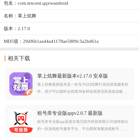
包名：com.tencent.qqxwandroid
名称：掌上炫舞
版本：2.17.0
MD5值：29df6b1aa44a41178ae5889c3a2bd61a
相关下载
掌上炫舞最新版本v2.17.0 安卓版
掌上炫舞最新版本是一款专为QQ炫舞打造的游戏服务软
件。用户可以随时在线查询各种游戏资讯和游戏攻略，
还可以在这里查询游戏舞团，游戏背包等功能，非常的
方便实用。掌上炫舞最新版本介绍：掌上炫舞是腾讯游
租号库专业版appv2.0.7 最新版
戏联合北京永航科技有限公司出品的客户端游戏移动服
务软件
租号库专业版app是南京规贝软件科技有限公司倾情推出
的一款游戏租号服务平台，平台拥有海量游戏账号，支
持各种热门游戏，上号便捷，服务贴心，安全有保障，