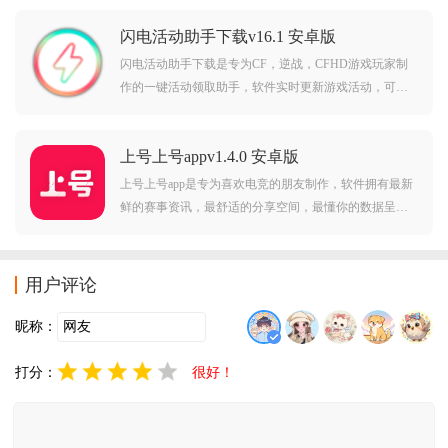
可以给予用户更棒的游戏体验和乐趣，想要租游戏账号
闪电活动助手下载v16.1 安卓版
的朋友欢迎前来下载使用。
闪电活动助手下载是专为CF，逆战，CFHD游戏玩家制
作的一键活动领取助手，软件实时更新游戏活动，可以
一键快速领取，使用简单方便，免去了频繁的切换活动
页面难题，需要的朋友赶紧前来下载使用吧。
上号上号appv1.4.0 安卓版
上号上号app是专为喜欢电竞的朋友制作，软件拥有最新
鲜的赛事资讯，最舒适的分享空间，最懂你的数据呈
现，可以帮助电竞爱好者更好的畅享电竞的激情与乐
趣，上号上号，热爱电竞，永无止境。上号上号app介
绍：「上号上号」是一款专为电竞爱好者打造的App，在
用户评论
这里，你
昵称：
打分：
很好！