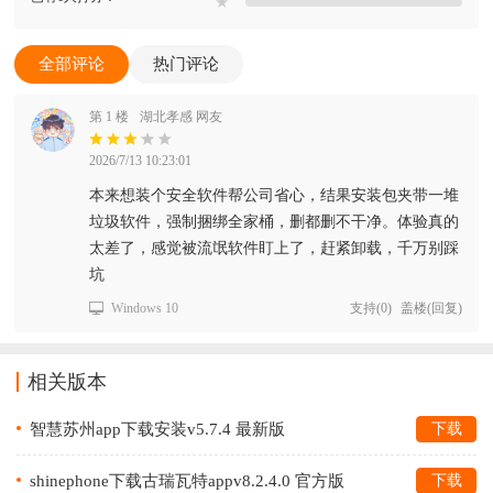
★
全部评论
热门评论
第 1 楼
湖北孝感 网友
2026/7/13 10:23:01
本来想装个安全软件帮公司省心，结果安装包夹带一堆
垃圾软件，强制捆绑全家桶，删都删不干净。体验真的
太差了，感觉被流氓软件盯上了，赶紧卸载，千万别踩
坑
Windows 10
支持
(
0
)
盖楼(回复)
相关版本
智慧苏州app下载安装v5.7.4 最新版
下载
shinephone下载古瑞瓦特appv8.2.4.0 官方版
下载