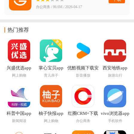
办公商务 / 96.6M / 2026-04-17
热门推荐
兴盛优选app
掌心宝贝app
优酷视频下载安
西安地铁app
装官方免费下载
网上购物
育儿亲子
影音播放
旅游出行
最新版
科普中国app
柚子快报app
红圈CRM+下载
vivo浏览器app
app
新闻阅读
网上购物
办公商务
手机软件