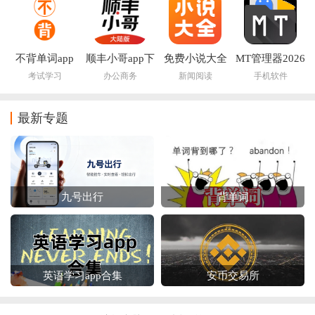
不背单词app
顺丰小哥app下
免费小说大全
MT管理器2026
载
app下载
官方最新版本
考试学习
办公商务
新闻阅读
手机软件
最新专题
九号出行
背单词
英语学习app合集
安币交易所