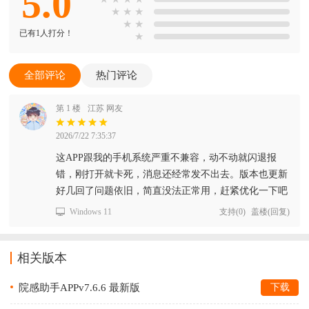
5.0
★
★
★
★
★
已有1人打分！
★
全部评论
热门评论
第 1 楼
江苏 网友
2026/7/22 7:35:37
这APP跟我的手机系统严重不兼容，动不动就闪退报
错，刚打开就卡死，消息还经常发不出去。版本也更新
好几回了问题依旧，简直没法正常用，赶紧优化一下吧
Windows 11
支持
(
0
)
盖楼(回复)
相关版本
院感助手APPv7.6.6 最新版
下载