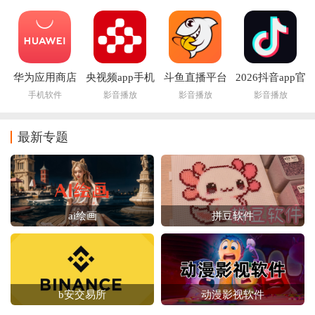
华为应用商店
央视频app手机
斗鱼直播平台
2026抖音app官
app(华为应用市
版
app
方正版
手机软件
影音播放
影音播放
影音播放
场AppGallery)
最新专题
ai绘画
拼豆软件
b安交易所
动漫影视软件