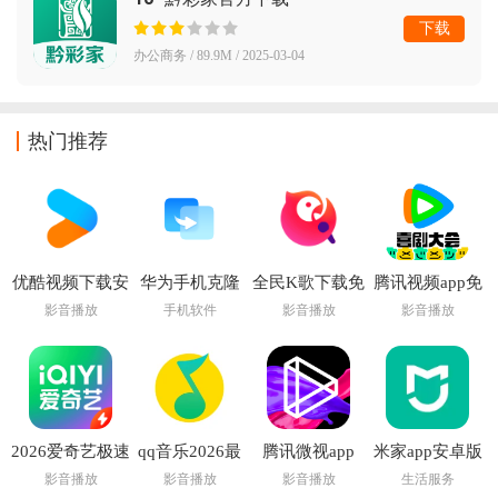
下载
办公商务 / 89.9M / 2025-03-04
热门推荐
优酷视频下载安
华为手机克隆
全民K歌下载免
腾讯视频app免
装官方免费下载
app下载安装
费2026新版
费下载安装最新
影音播放
手机软件
影音播放
影音播放
最新版
版
2026爱奇艺极速
qq音乐2026最
腾讯微视app
米家app安卓版
版app
新版本
影音播放
影音播放
影音播放
生活服务