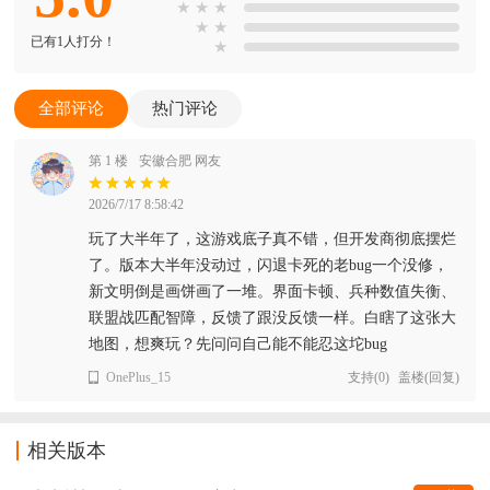
★
★
★
★
★
已有1人打分！
★
全部评论
热门评论
第 1 楼
安徽合肥 网友
2026/7/17 8:58:42
玩了大半年了，这游戏底子真不错，但开发商彻底摆烂
了。版本大半年没动过，闪退卡死的老bug一个没修，
新文明倒是画饼画了一堆。界面卡顿、兵种数值失衡、
联盟战匹配智障，反馈了跟没反馈一样。白瞎了这张大
地图，想爽玩？先问问自己能不能忍这坨bug
OnePlus_15
支持
(
0
)
盖楼(回复)
相关版本