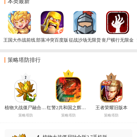
本类最新
王国大作战前线
部落冲突百度版
征战沙场无限货
丧尸横行无限金
官方版
币版
币版
策略塔防排行
植物大战僵尸融合版3.8辅助菜单版(PlantsVsZombiesRH)
红警2共和国之辉手机版下载
王者荣耀旧版本
策略塔防
策略塔防
策略塔防