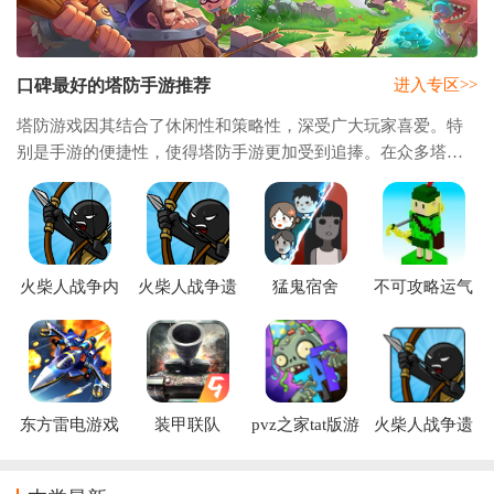
口碑最好的塔防手游推荐
进入专区>>
塔防游戏因其结合了休闲性和策略性，深受广大玩家喜爱。特
别是手游的便捷性，使得塔防手游更加受到追捧。在众多塔防
手游中，有几款游戏因其出色的品质和良好的玩家反馈，被认
为是口碑最好的塔防手游。特别是王国保卫
火柴人战争内
火柴人战争遗
猛鬼宿舍
不可攻略运气
置MOD绿色钥
产fm魔改版雨
999999金币版
塔防游戏
匙版
下同款
(Impossible
Luck Defense
2)
东方雷电游戏
装甲联队
pvz之家tat版游
火柴人战争遗
online九游版
戏
产魔改版