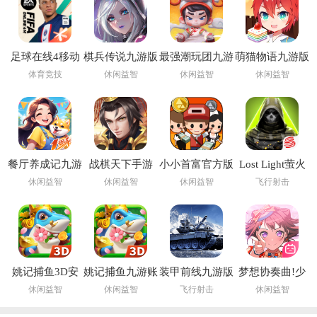
足球在线4移动
棋兵传说九游版
最强潮玩团九游
萌猫物语九游版
版下载安装
版
体育竞技
休闲益智
休闲益智
休闲益智
(FIFA Online 4
M)
餐厅养成记九游
战棋天下手游
小小首富官方版
Lost Light萤火
版
突击手游下载国
休闲益智
休闲益智
休闲益智
飞行射击
际服
姚记捕鱼3D安
姚记捕鱼九游账
装甲前线九游版
梦想协奏曲!少
卓版正版手游
号登录版本
女乐团派对!九
休闲益智
休闲益智
飞行射击
休闲益智
游版