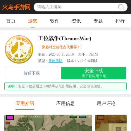
首页
游戏
软件
资讯
专题
排行
王位战争(ThronesWar)
穿越时空前往古代世界！
更新：
2025-03-31 20:10
大小：
69.1M
类型：
策略塔防
版本：
v1.1.0 最新版
安全下载
普通下载
需下载应用市场
说明：
安全下载是通过360助手获取所需应用，安全绿色便捷。
应用介绍
应用信息
用户评论