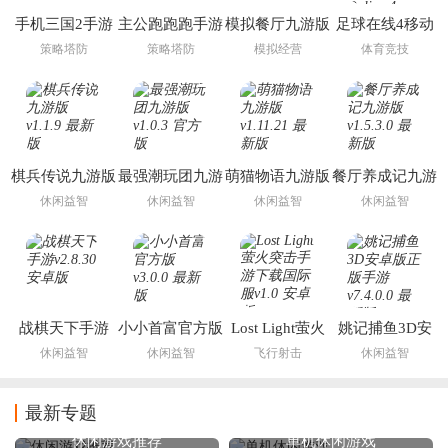
手机三国2手游
主公跑跑跑手游
模拟餐厅九游版
足球在线4移动
版下载安装
策略塔防
策略塔防
模拟经营
体育竞技
(FIFA Online 4
M)
棋兵传说九游版
最强潮玩团九游
萌猫物语九游版
餐厅养成记九游
版
版
休闲益智
休闲益智
休闲益智
休闲益智
战棋天下手游
小小首富官方版
Lost Light萤火
姚记捕鱼3D安
突击手游下载国
卓版正版手游
休闲益智
休闲益智
飞行射击
休闲益智
际服
最新专题
休闲游戏推荐
单机休闲游戏