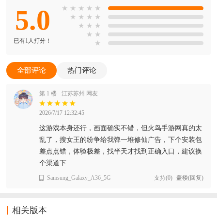
5.0
★
★
★
★
★
★
★
★
★
★
★
★
★
★
已有1人打分！
★
全部评论
热门评论
第 1 楼
江苏苏州 网友
2026/7/17 12:32:45
这游戏本身还行，画面确实不错，但火鸟手游网真的太
乱了，搜女王的纷争给我弹一堆修仙广告，下个安装包
差点点错，体验极差，找半天才找到正确入口，建议换
个渠道下
Samsung_Galaxy_A36_5G
支持
(
0
)
盖楼(回复)
相关版本