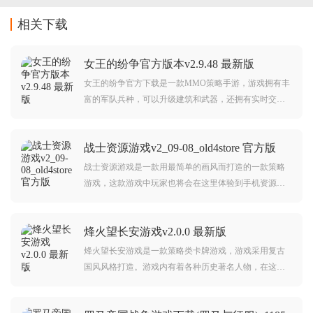
相关下载
女王的纷争官方版本v2.9.48 最新版
女王的纷争官方下载是一款MMO策略手游，游戏拥有丰
富的军队兵种，可以升级建筑和武器，还拥有实时交互
系统，可以给予玩家超棒的游戏乐趣及体验。
战士资源游戏v2_09-08_old4store 官方版
战士资源游戏是一款用最简单的画风而打造的一款策略
游戏，这款游戏中玩家也将会在这里体验到手机资源以
及策略塔防玩法的双重快乐，游戏的节奏看玩家的操
作，可快可慢，并且游戏的操作很简单，同时游戏中还
烽火望长安游戏v2.0.0 最新版
可以看到很多精彩的内容，这些内容都可以让游戏更好
玩。
烽火望长安游戏是一款策略类卡牌游戏，游戏采用复古
国风风格打造。游戏内有着各种历史著名人物，在这里
大家可以体验各种丰富的游戏玩法，建筑自己的城池，
与你的对手展开激烈战斗。对烽火望长安游戏感兴趣的