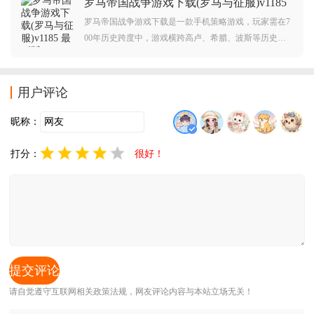
罗马帝国战争游戏下载(罗马与征服)v1185
玩家不要错过，欢迎大家在本站下载游玩。
最新版
罗马帝国战争游戏下载是一款手机策略游戏，玩家需在7
00年历史跨度中，游戏横跨高卢、希腊、波斯等历史战
场，从罗马共和国崛起为横跨欧亚非的帝国，通过资源
管理、兵种搭配与战术指挥，重现坎尼会战、扎马战役
等经典战役，书写属于自己的罗马史诗。
用户评论
昵称：
打分：
很好！
请自觉遵守互联网相关政策法规，网友评论内容与本站立场无关！