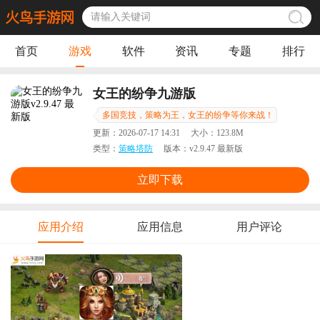
首页
游戏
软件
资讯
专题
排行
女王的纷争九游版
多国竞技，策略为王，女王的纷争等你来战！
更新：
2026-07-17 14:31
大小：
123.8M
类型：
策略塔防
版本：
v2.9.47 最新版
立即下载
应用介绍
应用信息
用户评论