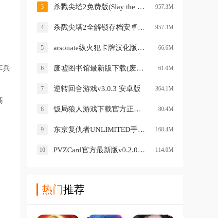
杀戮尖塔2免费版(Slay the Spire 2)v0.103.2 中文版
3
957.3M
杀戮尖塔2全解锁存档安卓版(Slay the Spire 2)v0.103.2 中文版
4
957.3M
arsonate纵火犯卡牌汉化版v1.1.1 手机版
5
66.6M
车兵
废墟图书馆最新版下载(废墟读书馆)v1.1 安卓版
6
61.0M
逆转回合游戏v3.0.3 安卓版
7
364.1M
高
饭局狼人游戏下载官方正版v4.2.0 最新版
8
80.4M
东京复仇者UNLIMITED手游(アンリベ安装器)v1.0.2 最新版
9
168.4M
PVZCard官方最新版v0.2.0 安卓版
10
114.0M
热门
推荐