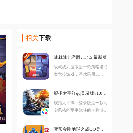
相关
下载
战就战九游版v1.4.5 最新版
战就战九游版是一款策略塔防
类竞技游戏，游戏采用3D卡
通风格。游戏内玩家将扮演一
名指挥官，你需要控制你的军
舰指太平洋qq登录版v1.0.109 安卓版
队与敌人展开战斗，消灭他们
舰指太平洋qq登录版是一款写
来获得游戏的胜利。对此款游
实风格的军事战斗的卡牌游
戏感兴趣的玩家不要错过，赶
戏，在这款游戏中玩家将会成
紧点击下载开始游玩吧。
为运筹帷幄的指挥官，你也将
变形金刚地球之战QQ登录版v25.2.0.384 渠道版
在游戏里感受战争之间的激烈