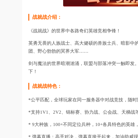
战就战介绍：
《战就战》的世界中各路奇幻英雄竞相争锋！
英勇无畏的人族战士、高大健硕的兽族士兵、暗影中
团、野心勃勃的冥界大军……
剑与魔法的世界暗潮汹涌，联盟与部落冲突一触即发
下！
战就战特色：
*公平匹配，全球玩家在同一服务器中对战竞技，随时
*支持1V1、2V2、锦标赛、协力战、公会战、天梯
* 9大种族，100+不同定位兵种，10+各具特色的英雄
* 弹幕直播：高手对决，弹幕直接开起来，加油助威