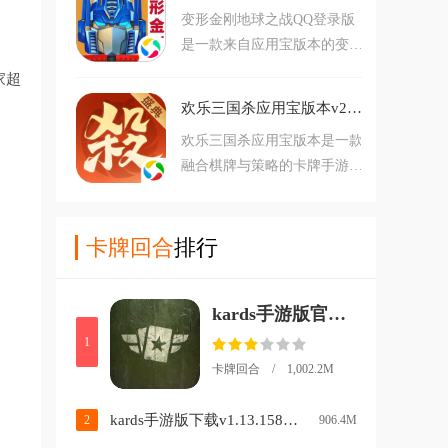
变形金刚地球之战QQ登录版
和残酷以及智慧，卡牌游戏不
是一款来自应用宝版本的变形
仅仅要有卡，还要培养，以及
金刚策略游戏，这款游戏的难
资源分配，快来下载感受这款
家超
度不是很高，同时游戏中还原
绝佳的刺激卡牌游戏吧。
欢乐三国杀应用宝版本v2.3.1 最新版
了所有的经典的变形金刚形象
欢乐三国杀应用宝版本是一款
还有霸天虎形象，让玩家可以
融合棋牌与策略的卡牌手游，
在这里去培养自己喜欢的变形
结合国战与斗地主独创“欢乐
金刚角色，参与战斗，保卫我
斗”模式。玩家可收集养成三
们的地球！
国名将，利用专属技能与卡牌
卡牌回合
排行
搭配进行实时组队对抗，在经
典玩法中体验社交与策略的双
kards手游版官方下载渠道v1.48.24871 安卓版
重乐趣。游戏操作简单，感兴
趣的朋友快来下载试试吧！
1
卡牌回合 / 1,002.2M
kards手游版下载v1.13.15890 最新版
2
906.4M