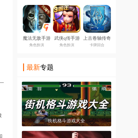
魔法无敌手游
武侠q传手游
上古卷轴传奇
九游版
角色扮演
角色扮演
卡牌回合
最新
专题
一
破
街机格斗游戏大全
如