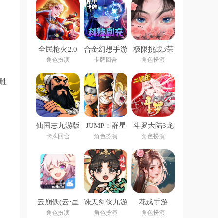
全民枪火2.0
合金幻想手游
极限挑战3荣
手游
耀之战手游
角色扮演
卡牌回合
角色扮演
胜
仙国志九游版
JUMP：群星
斗罗大陆3龙
集结下载安装
王传说官方版
卡牌回合
角色扮演
角色扮演
云崩铁(云·星
诛天剑侠九游
花戎手游
穹铁道)
版
角色扮演
角色扮演
角色扮演