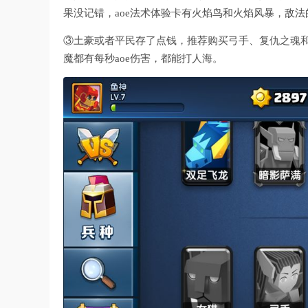
果没记错，aoe法术体验卡有火焰鸟和火焰风暴，敌
③土豪或者平民存了点钱，推荐购买弓手、复仇之魂和恶
魔都有每秒aoe伤害，都能打人海。