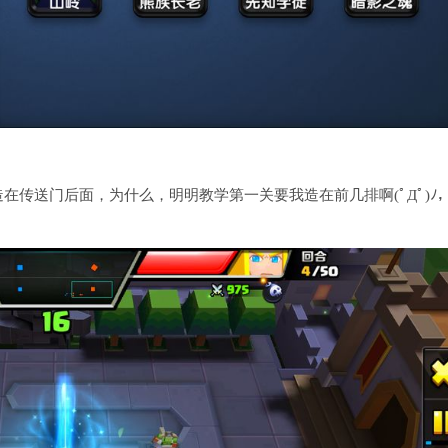
传送门后面，为什么，明明教学第一关要我造在前几排啊(ﾟДﾟ)ﾉ