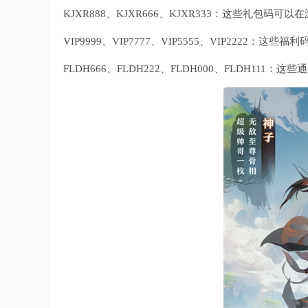
‌KJXR888、KJXR666、KJXR333‌：这些礼包码
‌VIP9999、VIP7777、VIP5555、VIP2222‌
‌FLDH666、FLDH222、FLDH000、FLDH111‌