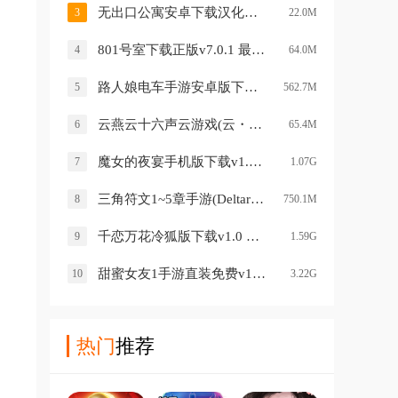
无出口公寓安卓下载汉化版2026v1.5.0 中文版
3
22.0M
801号室下载正版v7.0.1 最新版
4
64.0M
路人娘电车手游安卓版下载v1.0.0 最新版
5
562.7M
云燕云十六声云游戏(云・燕云十六声)v1.2.3 安卓版
6
65.4M
魔女的夜宴手机版下载v1.0 安卓版
7
1.07G
三角符文1~5章手游(Deltarune)v6.0.0 安卓版
8
750.1M
千恋万花冷狐版下载v1.0 手机版
9
1.59G
甜蜜女友1手游直装免费v1.0 安卓版
10
3.22G
热门
推荐