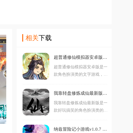
相关
下载
超普通修仙模拟器安卓版v3.7 最新版
超普通修仙模拟器安卓版是一
款角色扮演类的文字游戏，在
这款游戏中，玩家将要扮演一
位修仙者，这款游戏有着重生
我靠转盘修炼成仙最新版v1.3 安卓版
的元素，也就是说玩家在这一
我靠转盘修炼成仙最新版是一
世可能会失败，但是身体上的
款好玩搞笑的角色扮演类的文
修炼就会清空吗？不不不，这
字游戏，你有体验过被转盘支
款游戏主打一个重生不重来，
配的人生吗？你的性格是怎样
还等什么，立刻下载吧！
纳兹冒险记小游戏v1.0.7 最新版
的？用转盘决定，结局是怎样