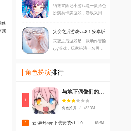
纳兹冒险记小游戏是一款角色
的？还是用转盘决定，多种选
扮演类卡牌游戏，游戏采用日
择全部都是用转盘决定，对于
系二次元风格。游戏内玩家可
选择困难的玩家来说绝对是个
始修
以自由招募各种角色卡牌，与
福音，并且超级好笑好玩，快
靠摇
灾变之后游戏v4.8.1 安卓版
敌人展开战斗。同时你还可以
来下载体验吧！
灾变之后游戏是一款动作冒险
收集各种资源来强化你的角色
rpg游戏，玩家扮演一名勇
们，对此款游戏感兴趣的玩家
者，寻找灾变之后逃脱文明遗
不要错过，赶紧点击下载开始
迹，一路是你会遇到各种各样
游玩吧。
的怪物和boss，敢于挑战合作
角色扮演
排行
危险，魔幻世界的游戏风格，
你可以通过打怪或者交易来获
与地下偶像们的合宿生活手游v1.0.4 中文版
取装备，精致刺激的rpg玩
法，喜欢的玩家赶紧下载吧。
1
角色扮演 / 462.3M
云·异环app下载安装v1.1.0 最新版
2
86.6M