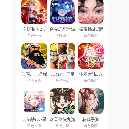
全民枪火2.0
合金幻想手游
极限挑战3荣
手游
耀之战手游
角色扮演
卡牌回合
角色扮演
仙国志九游版
JUMP：群星
斗罗大陆3龙
集结下载安装
王传说官方版
卡牌回合
角色扮演
角色扮演
云崩铁(云·星
诛天剑侠九游
花戎手游
穹铁道)
版
角色扮演
角色扮演
角色扮演