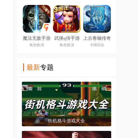
魔法无敌手游
武侠q传手游
上古卷轴传奇
九游版
角色扮演
角色扮演
卡牌回合
最新
专题
街机格斗游戏大全