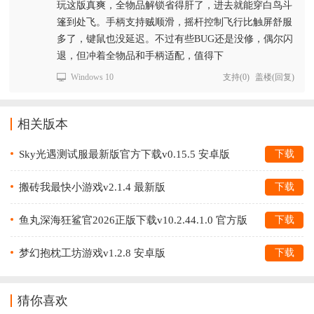
玩这版真爽，全物品解锁省得肝了，进去就能穿白鸟斗
篷到处飞。手柄支持贼顺滑，摇杆控制飞行比触屏舒服
多了，键鼠也没延迟。不过有些BUG还是没修，偶尔闪
退，但冲着全物品和手柄适配，值得下
Windows 10
支持
(
0
)
盖楼(回复)
相关版本
Sky光遇测试服最新版官方下载v0.15.5 安卓版
下载
搬砖我最快小游戏v2.1.4 最新版
下载
鱼丸深海狂鲨官2026正版下载v10.2.44.1.0 官方版
下载
梦幻抱枕工坊游戏v1.2.8 安卓版
下载
猜你喜欢