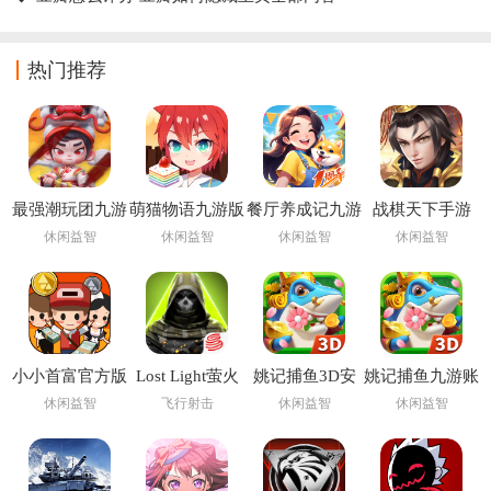
热门推荐
最强潮玩团九游
萌猫物语九游版
餐厅养成记九游
战棋天下手游
版
版
休闲益智
休闲益智
休闲益智
休闲益智
小小首富官方版
Lost Light萤火
姚记捕鱼3D安
姚记捕鱼九游账
突击手游下载国
卓版正版手游
号登录版本
休闲益智
飞行射击
休闲益智
休闲益智
际服