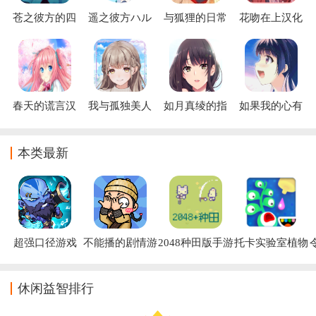
苍之彼方的四
遥之彼方ハル
与狐狸的日常
花吻在上汉化
重奏冷狐版中
カノカナタ下
安卓汉化版下
版手游下载正
文直装下载(あ
载手机版
载
版(出会った頃
おかな)
の思い出に)
春天的谎言汉
我与孤独美人
如月真绫的指
如果我的心有
化Passing
的生活汉化下
导游戏下载安
翅膀中文版下
Memories- ハ
载(My Life
装
载(IMH)
ルウソ下载
with a Lonely
本类最新
Beauty)
超强口径游戏
不能播的剧情游
2048种田版手游
托卡实验室植物
戏
官方版
中文版
休闲益智排行