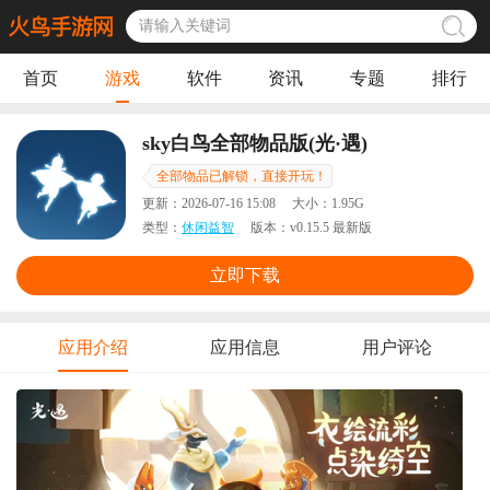
首页
游戏
软件
资讯
专题
排行
sky白鸟全部物品版(光·遇)
全部物品已解锁，直接开玩！
更新：
2026-07-16 15:08
大小：
1.95G
类型：
休闲益智
版本：
v0.15.5 最新版
立即下载
应用介绍
应用信息
用户评论