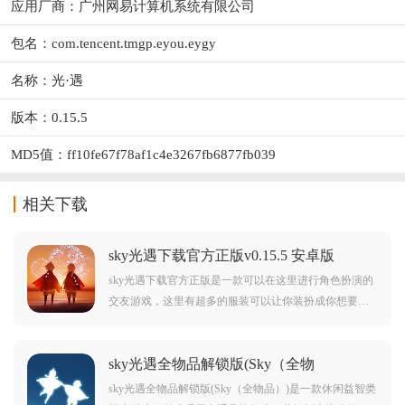
应用厂商：
广州网易计算机系统有限公司
包名：com.tencent.tmgp.eyou.eygy
名称：光·遇
版本：0.15.5
MD5值：ff10fe67f78af1c4e3267fb6877fb039
相关下载
sky光遇下载官方正版v0.15.5 安卓版
sky光遇下载官方正版是一款可以在这里进行角色扮演的
交友游戏，这里有超多的服装可以让你装扮成你想要的
样子，这里的每一个地方都是超绝的美景，同时这也是
一款交友属性很强的游戏，如果你喜欢交友，喜欢梦幻
sky光遇全物品解锁版(Sky（全物
的世界，这款游戏是最合适下载体验的。
品）)v0.15.5 最新版
sky光遇全物品解锁版(Sky（全物品）)是一款休闲益智类