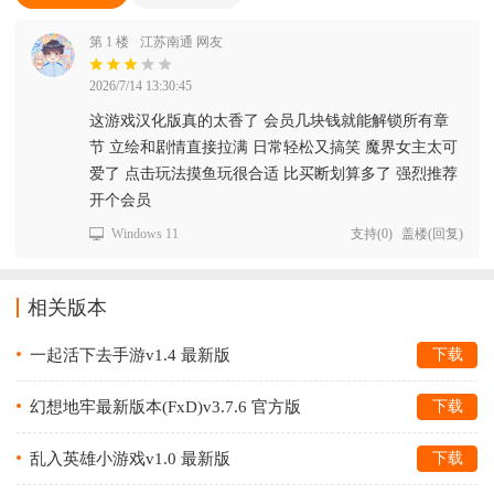
第 1 楼
江苏南通 网友
2026/7/14 13:30:45
这游戏汉化版真的太香了 会员几块钱就能解锁所有章
节 立绘和剧情直接拉满 日常轻松又搞笑 魔界女主太可
爱了 点击玩法摸鱼玩很合适 比买断划算多了 强烈推荐
开个会员
Windows 11
支持
(
0
)
盖楼(回复)
相关版本
一起活下去手游v1.4 最新版
下载
幻想地牢最新版本(FxD)v3.7.6 官方版
下载
乱入英雄小游戏v1.0 最新版
下载