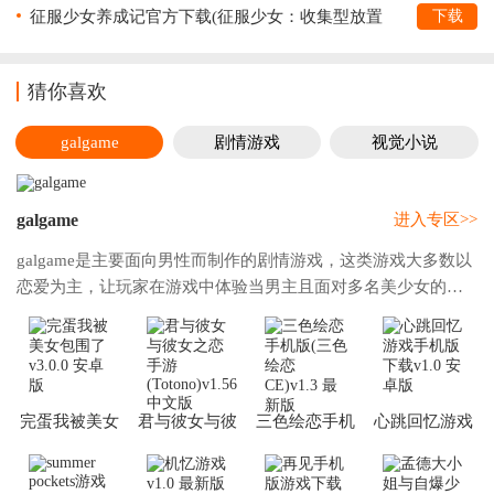
征服少女养成记官方下载(征服少女：收集型放置
下载
RPG)v2.11.63 安卓版
猜你喜欢
galgame
剧情游戏
视觉小说
galgame
进入专区>>
galgame是主要面向男性而制作的剧情游戏，这类游戏大多数以
恋爱为主，让玩家在游戏中体验当男主且面对多名美少女的感
觉，游戏最大的特点就是美少女超级多，并且剧情超级精彩且
有很深的代入感和沉浸感，游戏大部分以第
完蛋我被美女
君与彼女与彼
三色绘恋手机
心跳回忆游戏
包围了
女之恋手游
版(三色绘恋
手机版下载
(Totono)
CE)