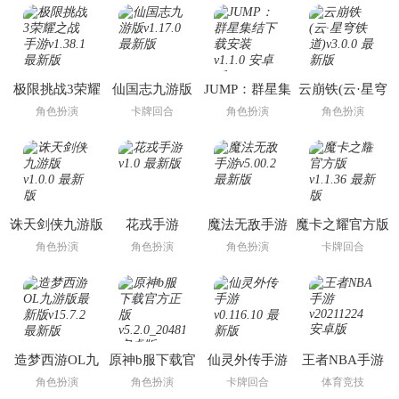
极限挑战3荣耀
仙国志九游版
JUMP：群星集
云崩铁(云·星穹
之战手游
结下载安装
铁道)
角色扮演
卡牌回合
角色扮演
角色扮演
诛天剑侠九游版
花戎手游
魔法无敌手游
魔卡之耀官方版
角色扮演
角色扮演
角色扮演
卡牌回合
造梦西游OL九
原神b服下载官
仙灵外传手游
王者NBA手游
游版最新版
方正版
角色扮演
角色扮演
卡牌回合
体育竞技