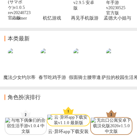
summer
机忆游戏
再见手机版游
孟德大小姐与
pockets游戏(サ
戏下载
自爆少年手游
マポケ)
本类最新
魔法少女约尔蒂
春节吃鸡手游
假面骑士腰带逢
萨拉的校园生活
娜手游
魔时王驱动器手
模拟器手机版
游
(Sara)
(
角色扮演排行
云·异环app下载安装