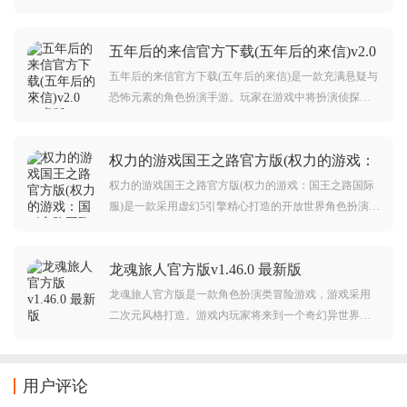
法，玩家还可以自己创作出专属于自己的格斗连招，同
时游戏中还采用了1比1的反馈操作系统，每一次打击都
五年后的来信官方下载(五年后的來信)v2.0
会有反馈，游戏玩法也非常简单，只需要点击屏幕中的
安卓版
左右按钮就可以控制角色，欢迎大家来下载体验。
五年后的来信官方下载(五年后的來信)是一款充满悬疑与
恐怖元素的角色扮演手游。玩家在游戏中将扮演侦探，
通过解谜揭示隐藏案件的真相。游戏画风成熟，色彩丰
富，剧情设定完善。每一关卡都有不同谜题等待破解，
权力的游戏国王之路官方版(权力的游戏：
任何发现都可能成为关键线索。如果你喜欢挑战智力和
国王之路国际服)v1.0.32 安卓版
探索未知，快来下载吧。
权力的游戏国王之路官方版(权力的游戏：国王之路国际
服)是一款采用虚幻5引擎精心打造的开放世界角色扮演R
PG手游。游戏将玩家带入《权力的游戏》的宏大世界。
在玩家的助力下，他们将完成各种使命。此外，玩家还
龙魂旅人官方版v1.46.0 最新版
有机会收集不同版本的英雄，甚至成为守夜人的司令，
统领军团与敌人作战，快来下载体验超多趣味玩法。
龙魂旅人官方版是一款角色扮演类冒险游戏，游戏采用
二次元风格打造。游戏内玩家将来到一个奇幻异世界，
你可以在这里展开自由冒险，体验各种休闲玩法，而且
游戏中你还可以组建出自己的冒险者小队。对龙魂旅人
游戏感兴趣的玩家不要错过，赶紧点击下载开始游玩
用户评论
吧。