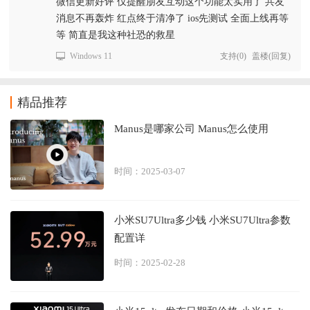
微信更新好评 仅提醒朋友互动这个功能太实用了 共友
消息不再轰炸 红点终于清净了 ios先测试 全面上线再等
等 简直是我这种社恐的救星
Windows 11
支持
(
0
)
盖楼(回复)
精品推荐
Manus是哪家公司 Manus怎么使用
时间：2025-03-07
小米SU7Ultra多少钱 小米SU7Ultra参数
配置详
时间：2025-02-28