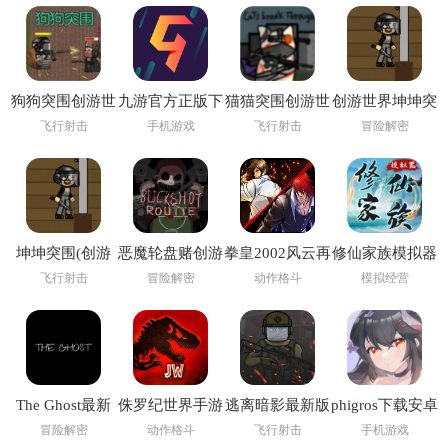
狗狗突围创游世
九游官方正版下
猫猫突围创游世
创游世界坤坤突
界
载
界
围小游戏
飞行射击
手机游戏
飞行射击
冒险解密
坤坤突围(创游
恶魔轮盘赌创游
拳皇2002风云再
修仙家族模拟器
世界)
版(创游世界)
起
6.2
飞行射击
冒险解密
动作格斗
模拟经营
The Ghost最新
侏罗纪世界手游
逃离暗影最新版
phigros下载安卓
版下载2026
(Jurassic World
1.307 版本
最新版2026
冒险解密
动作格斗
飞行射击
手机游戏
安装器)