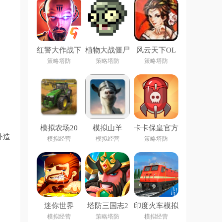
红警大作战下
植物大战僵尸
风云天下OL
载最新版
像素版手机下
手游
策略塔防
策略塔防
策略塔防
载安装
(PixelPvZ)
模拟农场20
模拟山羊
卡卡保皇官方
国产卡车(FS
mmo中文版
版
外造
模拟经营
模拟经营
策略塔防
20)
下载(Goat
MMO)
迷你世界
塔防三国志2
印度火车模拟
0.10.8版本下
手游
器汉化版下载
模拟经营
策略塔防
模拟经营
载安装