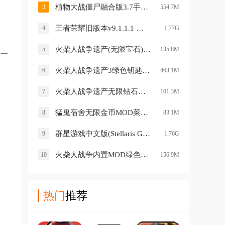
植物大战僵尸融合版3.7手机版(PlantsVsZombiesRH)v3.7 安卓版
3
554.7M
王者荣耀旧版本v9.1.1.1 手机版
4
1.77G
火柴人战争遗产(无限宝石)游戏v6.251020.149 安卓版
5
135.8M
唤一
火柴人战争遗产3绿色钥匙版v2026.5.2752 安卓版
6
463.1M
火柴人战争遗产无限钻石版99999(Stick War: Legacy)v2023.5.1615 安卓版
7
101.3M
猛鬼宿舍无限金币MOD菜单v2.5.17 安卓版
8
83.1M
群星游戏中文版(Stellaris Galaxy Command)v0.2.45 最新版
9
1.76G
火柴人战争内置MOD绿色钥匙版v2024.1.5 最新版
10
156.9M
热门
推荐