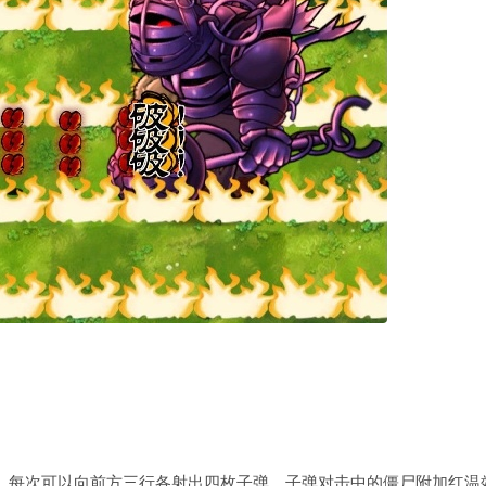
。每次可以向前方三行各射出四枚子弹，子弹对击中的僵尸附加红温