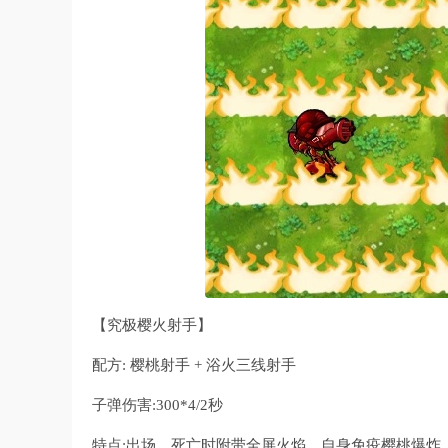
【究极樱火射手】
配方: 樱桃射手 + 浴火三线射手
子弹伤害:300*4/2秒
特点:出场、死亡时附带全屏火焰。自身免疫樱桃爆炸