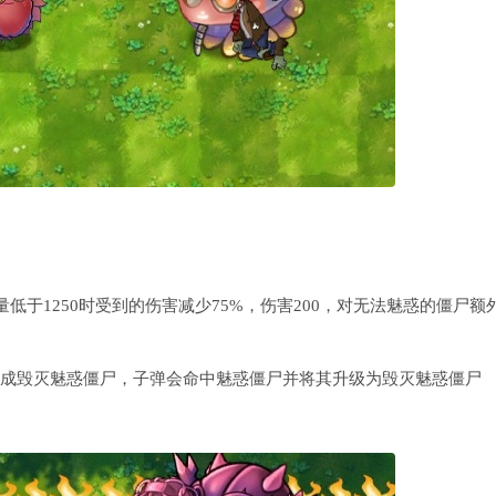
血量低于1250时受到的伤害减少75%，伤害200，对无法魅惑的僵尸额
人变成毁灭魅惑僵尸，子弹会命中魅惑僵尸并将其升级为毁灭魅惑僵尸