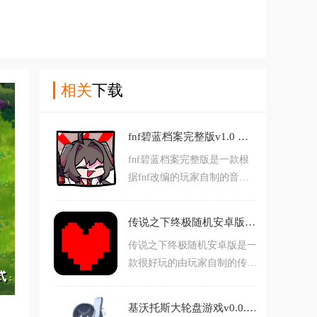
相关
下载
fnf碧蓝档案完整版v1.0 手机版
fnf碧蓝档案完整版是一款根
据fnf改编的玩家自制的音乐
节奏游戏，对比原版的fnf，
这款游戏将角色全部都换成了
传说之下终极随机安卓版v2.0 中文版
碧蓝档案中的角色形象，游戏
传说之下终极随机安卓版是一
里的角色形象还是很贴合fnf
款很好玩的由玩家自制的传说
的画风的，让你在一款全新的
之下的改版游戏，这款游戏一
fnf游戏里有着全新的体验，
开始和原版的传说之下的内容
也可以让你认识不一样的碧蓝
基沃托斯大轮盘游戏v0.0.2 最新版
是一样的，剧情的设定以及操