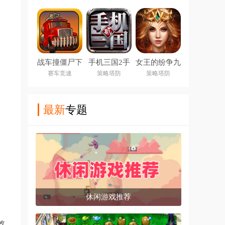
战车撞僵尸下
手机三国2手
女王的纷争九
载安装
游
游版
赛车竞速
策略塔防
策略塔防
最新
专题
休闲游戏推荐
效