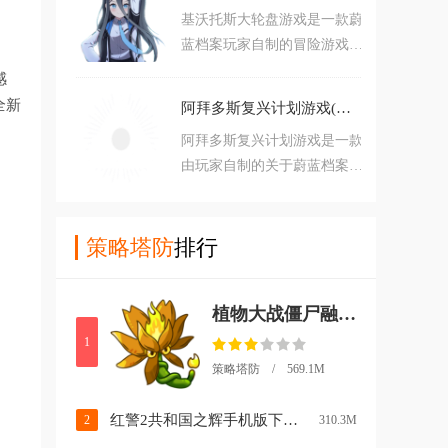
档案角色。
基沃托斯大轮盘游戏是一款蔚
作都是一样的，但是之后就不
蓝档案玩家自制的冒险游戏，
一样了，之后的怪物以及遇到
游戏有点像骗子酒馆的玩法，
的角色都是随机的，给玩家带
感
但是和骗子酒馆不一样的是采
来了不一样的惊喜。
全新
阿拜多斯复兴计划游戏(学院)v0.0.5 官方版
用的是蔚蓝档案的Q版角色元
阿拜多斯复兴计划游戏是一款
素，并且玩法也更加简单直
由玩家自制的关于蔚蓝档案的
接，直接就是转盘，游戏比较
游戏，游戏中玩家将会看到蔚
简单，所以一局下来需要的时
蓝档案中小鸟的形象，游戏中
间也不长， 是一款值得体验
含有一点关于蔚蓝档案的剧
策略塔防
排行
的游戏。
情，剧情不是很剧透，玩家可
以下载开始游戏，在游戏中玩
植物大战僵尸融合版3.8辅助菜单版(PlantsVsZombiesRH)v3.8 安卓版
家会看到很多熟悉的畅快，如
果你喜欢玩蔚蓝档案，可以下
1
载体验一下这款游戏。
策略塔防 / 569.1M
红警2共和国之辉手机版下载v3.5.0 安卓版
2
310.3M