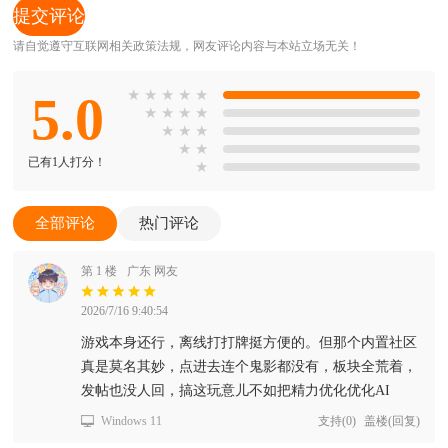
请自觉遵守互联网相关政策法规，网友评论内容与本站立场无关！
5.0
★
★
★
★
★
★
★
★
★
★
★
★
★
★
已有1人打分！
★
全部评论
热门评论
第 1 楼
广东 网友
2026/7/16 9:40:54
游戏本身还行，离线打打牌挺方便的。但那个内置社区
真是莫名其妙，点进去连个鬼影都没有，板块全荒着，
发帖也没人回，搞这玩意儿不如把精力优化优化AI
Windows 11
支持
(
0
)
盖楼(回复)