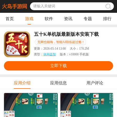
首页
游戏
软件
资讯
专题
排行
五十K单机版最新版本安装下载
无网也能嗨，智能AI陪练超过瘾！
更新：
2026-05-14 13:00
大小：
170.2M
类型：
休闲益智
版本：
v10000 手机版
立即下载
应用介绍
应用信息
用户评论