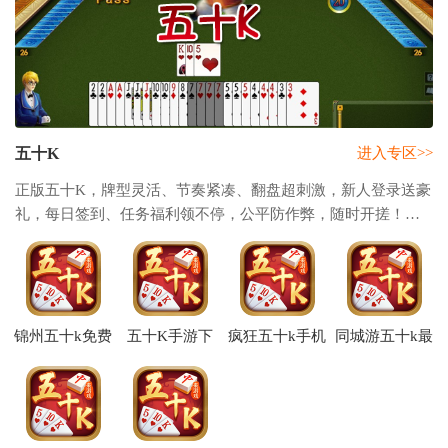
五十K
进入专区>>
正版五十K，牌型灵活、节奏紧凑、翻盘超刺激，新人登录送豪
礼，每日签到、任务福利领不停，公平防作弊，随时开搓！零
氪福利拉满，新人金币、每日签到、赛事活动不间断。真人秒
匹配，免费约亲友，多地玩法任选。
锦州五十k免费
五十K手游下
疯狂五十k手机
同城游五十k最
最新版本下载
载
版下载
新版安卓下载