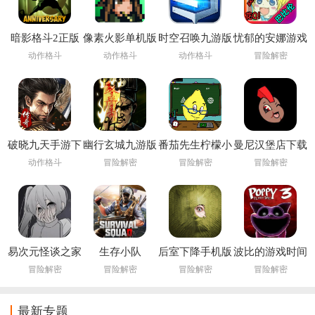
暗影格斗2正版
像素火影单机版
时空召唤九游版
忧郁的安娜游戏
下载安装
下载安装
动作格斗
动作格斗
动作格斗
冒险解密
(Shadow Fight
2)
破晓九天手游下
幽行玄城九游版
番茄先生柠檬小
曼尼汉堡店下载
载
姐下载安装
官方
动作格斗
冒险解密
冒险解密
冒险解密
(Pandemonium:
Infernal Bonds)
易次元怪谈之家
生存小队
后室下降手机版
波比的游戏时间
下载正版官方手
(Survival Squad)
下载(Backrooms
第三章手机版
冒险解密
冒险解密
冒险解密
冒险解密
机版
Descent)
最新专题