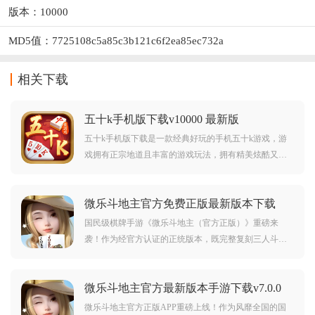
版本：10000
MD5值：7725108c5a85c3b121c6f2ea85ec732a
相关下载
五十k手机版下载v10000 最新版
五十k手机版下载是一款经典好玩的手机五十k游戏，游
戏拥有正宗地道且丰富的游戏玩法，拥有精美炫酷又华
丽的游戏画面，玩家可以在游戏中创建房间，加入房
间，随时随地爽玩五十k，公平公正，趣味无限，喜欢五
微乐斗地主官方免费正版最新版本下载
十k的朋友可千万不要错过啦。
v7.0.0 手机版
国民级棋牌手游《微乐斗地主（官方正版）》重磅来
袭！作为经官方认证的正统版本，既完整复刻三人斗地
主核心玩法，又创新推出多元趣味模式，搭配严格防作
弊系统与无套路福利，官方渠道下载安全有保障，不管
微乐斗地主官方最新版本手游下载v7.0.0
是偏爱经典规则的老玩家，还是想安心尝鲜的新手，都
手机版
能解锁纯粹的棋牌竞技乐趣！
微乐斗地主官方正版APP重磅上线！作为风靡全国的国