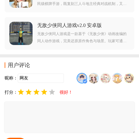
民级棋牌手游，既复刻三人斗地主经典对战机制，又创
新推出 "八喜牌" 等高燃玩法，搭配全真人实时匹配、同
城热玩社交体系与无套路福利，官网下载安全无虞，不
无敌少侠同人游戏v2.0 安卓版
管是偏爱经典规则的老玩家，还是追求新鲜刺激的新
手，都能解锁随时随地的棋牌竞技乐趣！
无敌少侠同人游戏是一款基于《无敌少侠》动画改编的
同人动作游戏，完美还原原作角色与场景。玩家可通过
虚拟摇杆操控角色移动与攻击，自由选择外观造型，体
验沉浸式英雄对决与冒险乐趣。游戏操作简单，感兴趣
的朋友可千万不要错过了，快来下载试试吧！
用户评论
昵称：
打分：
很好！