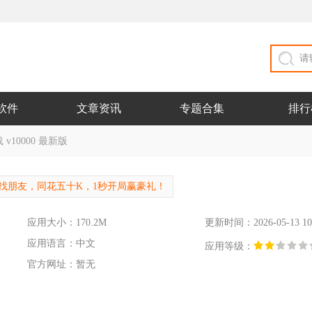
软件
文章资讯
专题合集
排行
v10000 最新版
找朋友，同花五十K，1秒开局赢豪礼！
应用大小：170.2M
更新时间：2026-05-13 10
应用语言：中文
应用等级：
官方网址：暂无