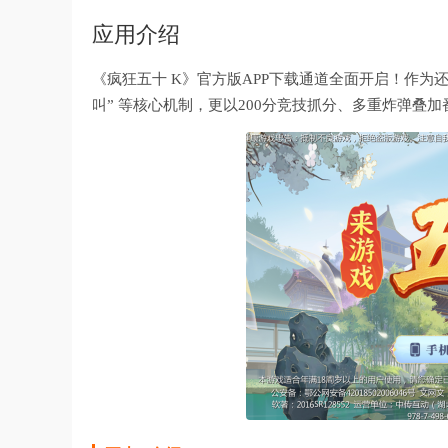
应用介绍
《疯狂五十 K》官方版APP下载通道全面开启！作为还
叫” 等核心机制，更以200分竞技抓分、多重炸弹叠