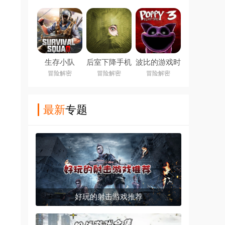
Infernal
Bonds)
生存小队
后室下降手机
波比的游戏时
(Survival
版下载
间第三章手机
冒险解密
冒险解密
冒险解密
Squad)
(Backrooms
版
Descent)
最新
专题
好玩的射击游戏推荐