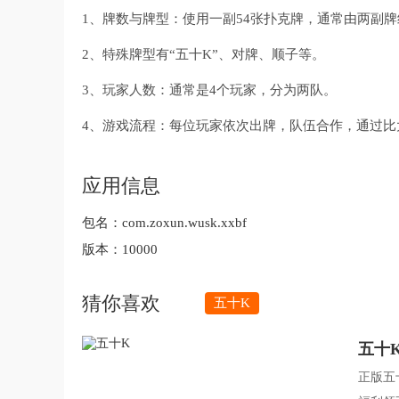
1、牌数与牌型：使用一副54张扑克牌，通常由两副
2、特殊牌型有“五十K”、对牌、顺子等。
3、玩家人数：通常是4个玩家，分为两队。
4、游戏流程：每位玩家依次出牌，队伍合作，通过
应用信息
包名：
com.zoxun.wusk.xxbf
版本：
10000
猜你喜欢
五十K
五十
正版五