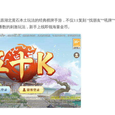
原湖北黄石本土玩法的经典棋牌手游，不仅1:1复刻 “找朋友”“吼牌”
加番数的刺激玩法，新手上线即领海量金币。