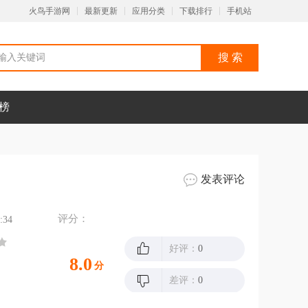
火鸟手游网
最新更新
应用分类
下载排行
手机站
榜
发表评论
评分：
:34
好评：
0
8.0
分
差评：
0