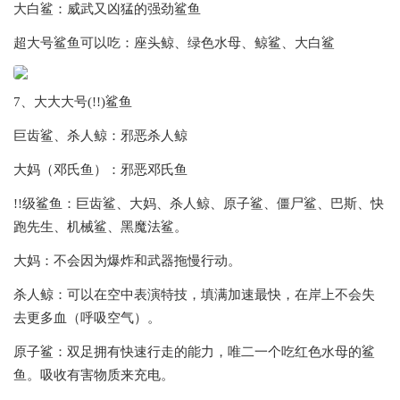
大白鲨：威武又凶猛的强劲鲨鱼
超大号鲨鱼可以吃：座头鲸、绿色水母、鲸鲨、大白鲨
7、大大大号(!!)鲨鱼
巨齿鲨、杀人鲸：邪恶杀人鲸
大妈（邓氏鱼）：邪恶邓氏鱼
!!级鲨鱼：巨齿鲨、大妈、杀人鲸、原子鲨、僵尸鲨、巴斯、快
跑先生、机械鲨、黑魔法鲨。
大妈：不会因为爆炸和武器拖慢行动。
杀人鲸：可以在空中表演特技，填满加速最快，在岸上不会失
去更多血（呼吸空气）。
原子鲨：双足拥有快速行走的能力，唯二一个吃红色水母的鲨
鱼。吸收有害物质来充电。