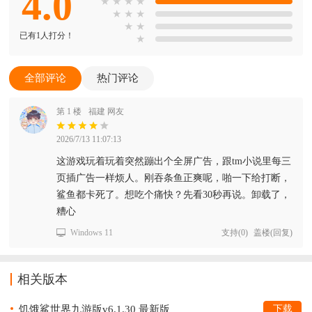
4.0
★
★
★
★
★
★
★
★
★
已有1人打分！
★
全部评论
热门评论
第 1 楼
福建 网友
2026/7/13 11:07:13
这游戏玩着玩着突然蹦出个全屏广告，跟tm小说里每三
页插广告一样烦人。刚吞条鱼正爽呢，啪一下给打断，
鲨鱼都卡死了。想吃个痛快？先看30秒再说。卸载了，
糟心
Windows 11
支持
(
0
)
盖楼(回复)
相关版本
饥饿鲨世界九游版v6.1.30 最新版
下载