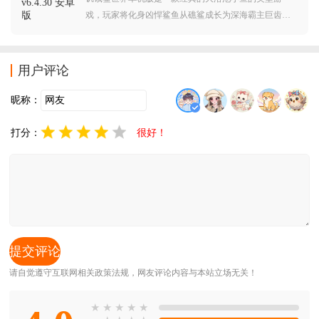
戏，玩家将化身凶悍鲨鱼从礁鲨成长为深海霸主巨齿
鲨。探索7大生态海域，吞食200+生物链物种，从鱼群水
母到游泳人类皆可猎杀。独创"狂暴连击"系统，连续吞噬
触发金币风暴。游戏操作简单，感兴趣的朋友欢迎到本
用户评论
站下载体验！
昵称：
打分：
很好！
请自觉遵守互联网相关政策法规，网友评论内容与本站立场无关！
★
★
★
★
★