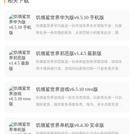
相关下载
饥饿鲨世界华为版v6.5.10 手机版
饥饿鲨世界华为版是一款开放世界生存冒险手游，玩家
将化身一条饥饿的鲨鱼，从体型较小的鲨鱼起步，通过
吞噬鱼类、海鸟、人类甚至船只上的游客来获取金币与
经验值，逐步解锁超过30种形态各异的鲨鱼，在广阔海
饥饿鲨世界邪恶版v1.4.5 最新版
洋中捕食猎物、不断进化，最终成为海洋霸主‌。
饥饿鲨世界邪恶版是一款休闲益智类吞噬游戏，游戏采
用卡通风格打造。游戏内玩家将控制一只鲨鱼展开冒
险，在这里你可以在海底吞噬各种比你小的生物，体验
丰富的游戏玩法。对饥饿鲨世界邪恶版感兴趣的玩家不
饥饿鲨世界游戏v6.5.10 vivo版
要错过，欢迎大家在本站下载游玩。
饥饿鲨世界游戏是一款生存类游戏，玩家将化身一只饥
饿的鲨鱼，操控鲨鱼吞噬鱼类、海鸟、潜水员甚至潜艇
等一切可食用目标，维持生命值并积累金币与经验值，
在广阔海洋中通过“大鱼吃小鱼”的法则不断捕食、进化，
饥饿鲨世界单机版v6.4.30 安卓版
最终成长为统治深海的巨兽。
饥饿鲨世界单机版是一款经典的大浴池小鱼的类型游