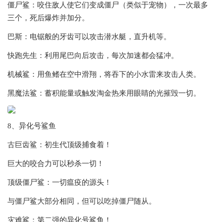
僵尸鲨：咬住敌人使它们变成僵尸（类似于宠物），一次最多
三个，死后爆炸并加分。
巴斯：电锯般的牙齿可以攻击潜水艇，直升机等。
快跑先生：利用尾巴向后攻击，每次加速都会猛冲。
机械鲨：用鱼鳍在空中滑翔，将吞下的小水雷来攻击人类。
黑魔法鲨：蓄积能量或触发淘金热来用眼睛的光摧毁一切。
8、异化号鲨鱼
古巨齿鲨：初生代顶级捕食着！
巨大的咬合力可以秒杀一切！
顶级僵尸鲨：一切瘟疫的源头！
与僵尸鲨大部分相同，但可以吃掉僵尸随从。
灾难鲨：第二强的异化号鲨鱼！