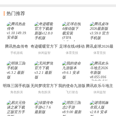
热门推荐
腾讯热血传奇
奇迹暖暖官方下
足球在线4移动
腾讯桌球2026最
载最新版
版下载安装
新版
手机游戏
休闲益智
体育竞技
体育竞技
(FIFA Online 4
M)
明珠三国手机版
无间梦境官方下
我的使命九游版
腾讯欢乐斗地主
载
本
2026年新版
角色扮演
角色扮演
飞行射击
休闲益智