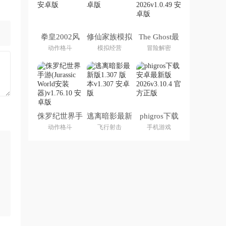
拳皇2002风
修仙家族模拟
The Ghost最
云再起
器6.2
新版下载
动作格斗
模拟经营
冒险解密
2026
侏罗纪世界手
逃离暗影最新
phigros下载
游(Jurassic
版1.307 版本
安卓最新版
动作格斗
飞行射击
手机游戏
World安装器)
2026