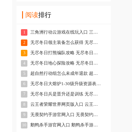
阅读
排行
三角洲行动云游戏在线玩入口 三角洲行动云游戏怎么玩
1
无尽冬日领主装备怎么获得 无尽冬日领主装备强化材料表
2
无尽冬日打熊编队攻略 无尽冬日打熊编队车身比例
3
无尽冬日地心探险攻略 无尽冬日地心探险士兵比例
4
超自然行动组怎么未成年退款 超自然行动组未成年退款教程
5
无尽冬日大熔炉1-30级升级资源表 无尽冬日大熔炉1-30级升级前置条件
6
无尽冬日兵是晋升还是训练 无尽冬日兵的比例怎么配置
7
云王者荣耀世界网页版入口 云王者荣耀世界怎么玩
8
无畏契约手游官网入口 无畏契约手游好玩吗
9
鹅鸭杀手游官网入口 鹅鸭杀手游安卓和ios互通吗
10