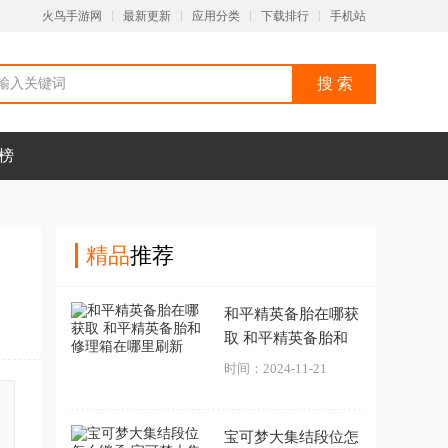
火鸟手游网
最新更新
应用分类
下载排行
手机站
榜
精品
推荐
和平精英备胎在哪获
取 和平精英备胎和
修理箱在哪里刷新
时间：2024-11-21
宝可梦大集结段位怎