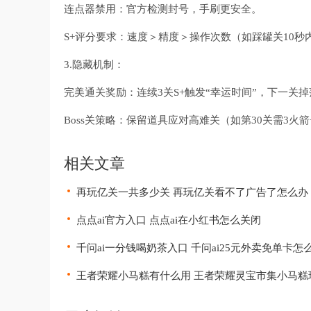
连点器禁用：官方检测封号，手刷更安全。
S+评分要求：速度＞精度＞操作次数（如踩罐关10秒
3.隐藏机制：
完美通关奖励：连续3关S+触发“幸运时间”，下一关掉
Boss关策略：保留道具应对高难关（如第30关需3火箭
相关文章
再玩亿关一共多少关 再玩亿关看不了广告了怎么办
点点ai官方入口 点点ai在小红书怎么关闭
千问ai一分钱喝奶茶入口 千问ai25元外卖免单卡怎