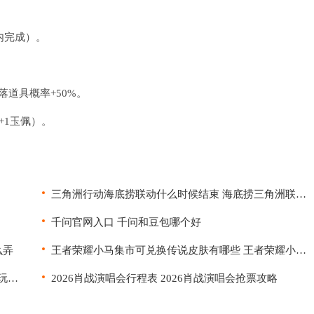
内完成）。
落道具概率+50%。
+1玉佩）。
三角洲行动海底捞联动什么时候结束 海底捞三角洲联名攻略
千问官网入口 千问和豆包哪个好
么弄
王者荣耀小马集市可兑换传说皮肤有哪些 王者荣耀小马市集玩法攻略
王者荣耀小马糕有什么用 王者荣耀灵宝市集小马糕玩法攻略
2026肖战演唱会行程表 2026肖战演唱会抢票攻略