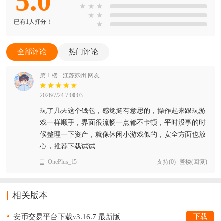
5.0
★
★
★
★
★
已有1人打分！
★
全部评论
热门评论
第 1 楼
江苏苏州 网友
2026/7/24 7:00:03
玩了几天这个钱包，感觉挺有意思的，操作起来跟玩游
戏一样顺手，界面很流畅一点都不卡顿，平时没事的时
候整理一下资产，就像休闲小游戏似的，安全方面也放
心，推荐下载试试
OnePlus_15
支持
(
0
)
盖楼(回复)
相关版本
安币交易平台下载v3.16.7 最新版
下载