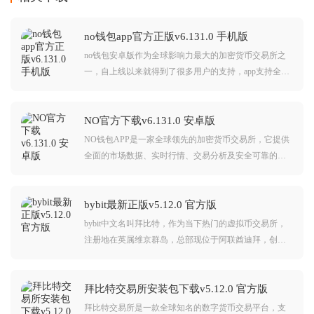
no钱包app官方正版v6.131.0 手机版
no钱包安卓版作为全球影响力最大的加密货币交易所之
一，自上线以来就得到了很多用户的支持，app支持全球
百种以上数字货币交易，包括btc、eth等热门货币，还拥
有众多功能，涵盖了币币交易、合约交易、杠杆交易
等，满足用户们的各种需求。
NO官方下载v6.131.0 安卓版
NO钱包APP是一家全球领先的加密货币交易所，它提供
全面的市场数据、实时行情、交易分析及安全可靠的交
易环境，目前无疑是中国用户首选，从安全性来说，也
是国内最高的。喜欢的小伙伴们赶紧下载安装吧。
bybit最新正版v5.12.0 官方版
bybit中文名叫拜比特，作为当下热门的虚拟币交易所，
注册地在英属维京群岛，总部现位于阿联酋迪拜，创办
人（周本Ben Zhou）根据自身对于金融理财、外汇操作
经验，于 2017 年开始投身加密货币领域，并在经过一年
筹备后创办 Bybit 交易所。
拜比特交易所安装包下载v5.12.0 官方版
拜比特交易所是一款全球知名的数字货币交易平台，支