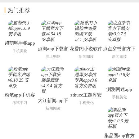
热门推荐
超萌鸭手帐app
点淘app下载官
花香阁小说软件
点点穿书官方下
手机美化
方下载
免费阅读下载
载安装
网上购物
新闻阅读
新闻阅读
测测网速app
粉笔app手机客
ztkucc主题库安
手机美化
大江新闻app下
户端
卓仿苹果app
考试学习
手机美化
载安装最新版
新闻阅读
集品圈app官方