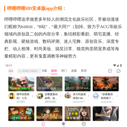
哔哩哔哩HD安卓版app介绍：
哔哩哔哩追求做更多年轻人的潮流文化娱乐社区，常被动漫迷
们昵称为bilibili，"B站"，“最大同?”（划掉。致力于ACG等娱乐
领域内原创及二创的内容分享，集结精彩番剧、萌宅直播、经
典影视、硬核游戏、数码评测、迷人宅舞、原创音乐、深度专
栏、动人相簿、时尚美妆、搞笑日常、猫党狗党萌宠养成等海
量精彩内容，更有鬼畜调教等神秘势力