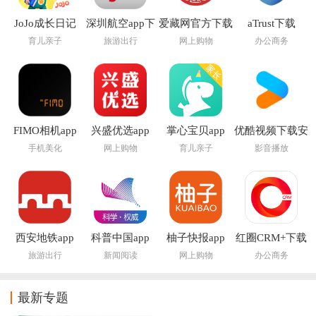
JoJo成长日记
深圳航空app下
爱藏网官方下载
aTrust下载
app
载安装
安装
育儿亲子
旅游出行
网上购物
办公商务
FIMO相机app
兴盛优选app
掌心宝贝app
优酷视频下载安
装官方免费下载
手机美化
网上购物
育儿亲子
影音播放
最新版
西安地铁app
科普中国app
柚子快报app
红圈CRM+下载
app
旅游出行
新闻阅读
网上购物
办公商务
最新专题