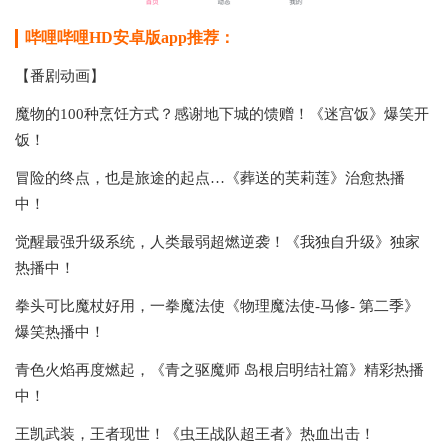
哔哩哔哩HD安卓版app推荐：
【番剧动画】
魔物的100种烹饪方式？感谢地下城的馈赠！《迷宫饭》爆笑开
饭！
冒险的终点，也是旅途的起点…《葬送的芙莉莲》治愈热播
中！
觉醒最强升级系统，人类最弱超燃逆袭！《我独自升级》独家
热播中！
拳头可比魔杖好用，一拳魔法使《物理魔法使-马修- 第二季》
爆笑热播中！
青色火焰再度燃起，《青之驱魔师 岛根启明结社篇》精彩热播
中！
王凯武装，王者现世！《虫王战队超王者》热血出击！