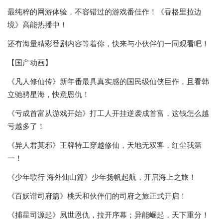
最纯粹的网游体验，不容错过的游戏番佳作！《香格里拉边
境》高能热播中！
还有海量精彩番剧内容等着你，快来与小伙伴们一同观看吧！
【国产动画】
《凡人修仙传》新年番最具真实感的国民级仙侠巨作，且看韩
立驰骋星海，快意恩仇！
《亏成首富从游戏开始》打工人开挂逆袭成首富，这钱怎么越
亏越多了！
《异人君莫邪》王牌特工穿越修仙，天地无双客，红尘我第
一！
《少年歌行 海外仙山篇》少年扬帆起航，开启海上之旅！
《百妖谱司府篇》桃夭和伙伴们的司府之旅正式开启！
《捕星司源起》夙世恩仇，拉开序幕；异能崛起，天下重分！