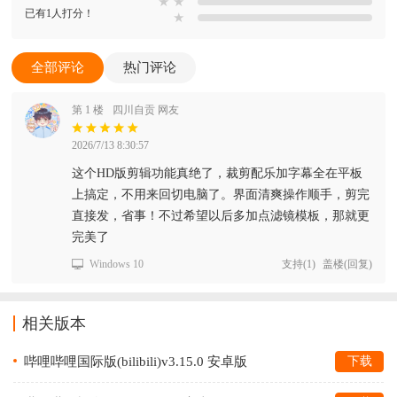
★
★
已有1人打分！
★
全部评论
热门评论
第 1 楼
四川自贡 网友
2026/7/13 8:30:57
这个HD版剪辑功能真绝了，裁剪配乐加字幕全在平板
上搞定，不用来回切电脑了。界面清爽操作顺手，剪完
直接发，省事！不过希望以后多加点滤镜模板，那就更
完美了
Windows 10
支持
(
1
)
盖楼(回复)
相关版本
哔哩哔哩国际版(bilibili)v3.15.0 安卓版
下载