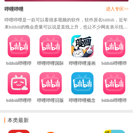
哔哩哔哩
进入专区>>
哔哩哔哩是一款可以看很多视频的软件，软件原名bilibili，近年
来bilibili的晚会质量可以说是直线上升，也让不少网友表示找回
了童年，这款软件能看哔哩哔哩跨年晚会，还能看到超多精彩
的视频，在哔哩哔哩总有你一定喜
bilibili哔哩哔
哔哩哔哩国际
哔哩哔哩漫画
bilibili哔哩哔
哩2026最新版
版(bilibili)
免费版下载安
哩车机版安装
装
包
bilibili哔哩哔
哔哩哔哩旧版
哔哩哔哩概念
bilibili哔哩哔
哩电视版
本6.39.0
app
哩港澳台版app
app(云视听小
电视)
本类最新