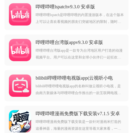
哔哩哔哩lspatchv9.3.0 安卓版
哔哩哔哩lspatch是哔哩哔哩的内置漫游版本，在这个版本
上可以让喜欢看视频的朋友们突破地区的限制，随时随
地看不同的精彩视频内容，需要看限定地区番剧直接搜
索就可以了，有需要的朋友现在就来下载吧！哔哩哔哩ls
哔哩哔哩台湾版appv9.3.0 安卓版
patch介绍：哔哩哔哩lspatch下载2023最新版本是一个
哔哩哔哩台湾版app是一款专为台湾地区用户打造的动漫
视频平台。用户可以在这里和全球小伙伴们一起狂欢，
看动漫、看音乐、看游戏、看舞蹈、看电视剧都不是问
题，在这里娱乐视频内容丰富多彩，还有源源不断的用
bilibili哔哩哔哩电视版app(云视听小电
户原创作品倾情奉献。哔哩哔哩台湾版app介绍：致力于a
视)v1.7.2 安卓版
cg
bilibili哔哩哔哩电视版app的名称叫做云视听小电视，是
由‌南方新媒体与哔哩哔哩合作推出的一款互联网电视端
软件，与官方版本相比，功能更全面，用户体验更佳，
无广告干扰，集结精彩番剧、优秀国创、经典影视、硬
哔哩哔哩漫画免费版下载安装v7.1.5 安卓
核游戏、数码评测、原创音乐、时尚美妆、搞笑日常、
版
萌宠养成等海量精彩内容，赶快下载安装，轻松在电视
哔哩哔哩漫画免费版下载安装是一款针对漫画米打造的
上
追番神器，海量的漫画资源在这里等着大家来看，一键