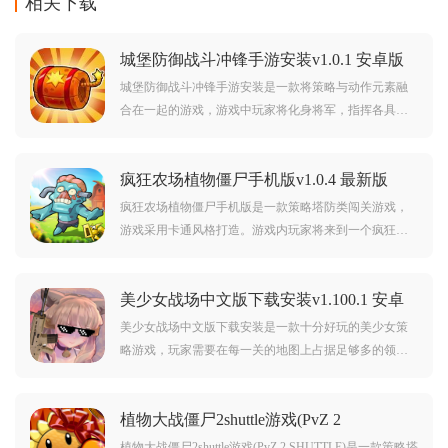
相关下载
城堡防御战斗冲锋手游安装v1.0.1 安卓版
城堡防御战斗冲锋手游安装是一款将策略与动作元素融
合在一起的游戏，游戏中玩家将化身将军，指挥各具特
色的战士与坚固的防御设施，全力守护城堡不受敌军侵
扰。游戏要求玩家精心规划兵力布局，灵活运用战术，
疯狂农场植物僵尸手机版v1.0.4 最新版
同时不断强化士兵与城防。从弓箭手的远程狙击到骑士
的近战冲锋，再到法师的神秘法术，各类士兵都由玩家
疯狂农场植物僵尸手机版是一款策略塔防类闯关游戏，
安排，应对不
游戏采用卡通风格打造。游戏内玩家将来到一个疯狂的
农场世界，你需要收集各种强大的植物，组建出各种强
大的阵容，抵御僵尸的进攻。对疯狂农场植物僵尸手机
美少女战场中文版下载安装v1.100.1 安卓
版感兴趣的玩家不要错过，赶紧点击下载开始游玩吧。
版
美少女战场中文版下载安装是一款十分好玩的美少女策
略游戏，玩家需要在每一关的地图上占据足够多的领
土，占据领土需要战斗，所以玩家需要学习如何战斗，
和朋友们在这个危险的地方生存下来，打败视线中的每
植物大战僵尸2shuttle游戏(PvZ 2
一个敌人，每一张地图风格都不一样，游戏采用了真实
SHUTTLE)v25.3.6 最新版
的物理引擎，游戏中的枪声和爆破声都更加的真实。
植物大战僵尸2shuttle游戏(PvZ 2 SHUTTLE)是一款策略塔