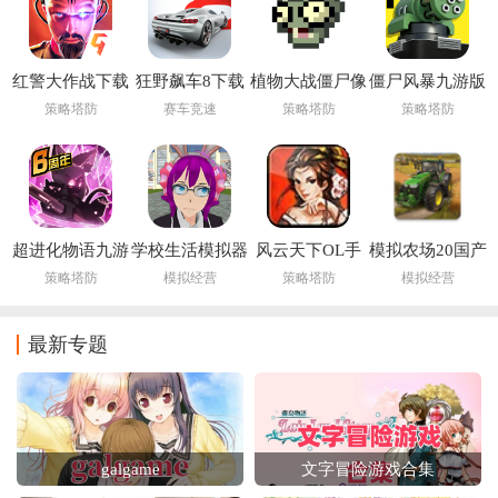
红警大作战下载
狂野飙车8下载
植物大战僵尸像
僵尸风暴九游版
最新版
最新版
素版手机下载安
策略塔防
赛车竞速
策略塔防
策略塔防
装(PixelPvZ)
超进化物语九游
学校生活模拟器
风云天下OL手
模拟农场20国产
版
2下载中文版
游
卡车(FS 20)
策略塔防
模拟经营
策略塔防
模拟经营
最新专题
galgame
文字冒险游戏合集