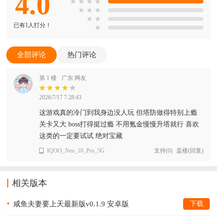
4.0
★
★
★
★
★
★
★
★
★
已有1人打分！
★
全部评论
热门评论
第 1 楼
广东 网友
2026/7/17 7:28:43
这游戏真的冷门到我身边没人玩 但塔防做得特别上瘾
关卡又大 boss打得挺过瘾 不用氪金慢慢升塔就行 喜欢
这类的一定要试试 绝对宝藏
IQOO_Neo_10_Pro_5G
支持
(
0
)
盖楼(回复)
相关版本
咸鱼夫妻要上天最新版v0.1.9 安卓版
下载