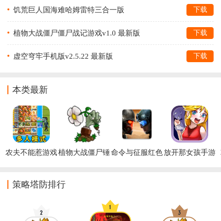
饥荒巨人国海难哈姆雷特三合一版
下载
(Don)v1.27.12.24 安卓版
植物大战僵尸僵尸战记游戏v1.0 最新版
下载
虚空穹牢手机版v2.5.22 最新版
下载
本类最新
农夫不能惹游戏
植物大战僵尸锤
命令与征服红色
放开那女孩手游
版
警戒(Rivals)手
机版下载
策略塔防排行