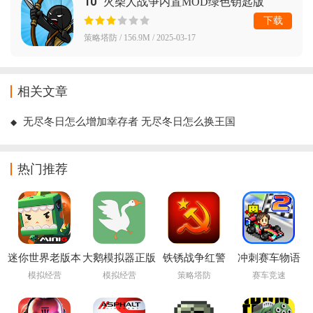
10
火柴人战争内置MOD绿色钥匙版
下载
策略塔防 / 156.9M / 2025-03-17
相关文章
无尽冬日怎么增加幸存者 无尽冬日怎么换王国
热门推荐
迷你世界老版本
大鹅模拟器正版
铁锈战争红警
冲刺赛车物语
0.44.2下载安装
免费下载手机版
3mod
2debug版下载
模拟经营
模拟经营
策略塔防
赛车竞速