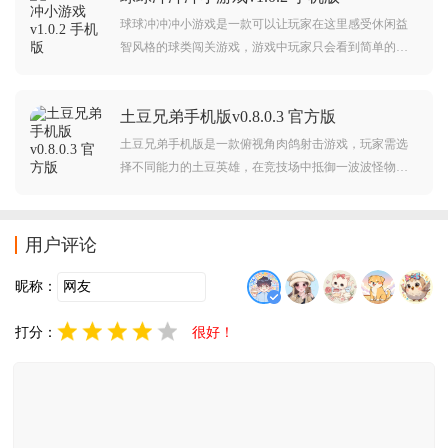
载游玩。
球球冲冲冲小游戏是一款可以让玩家在这里感受休闲益
智风格的球类闯关游戏，游戏中玩家只会看到简单的道
具以及一个球，玩家的任务就是控制小球，在这款游戏
中你还可以看到很多有趣的障碍物，玩家控制小球躲避
土豆兄弟手机版v0.8.0.3 官方版
障碍，从而获得游戏的胜利，快来下载感受吧。
土豆兄弟手机版是一款俯视角肉鸽射击游戏，玩家需选
择不同能力的土豆英雄，在竞技场中抵御一波波怪物进
攻。通过坚持生存、升级装备与强化技能，挑战随时间
提升的难度，体验快节奏的roguelite战斗与多样角色玩
法。感兴趣的朋友可千万不要错过了，赶紧来下载吧！
用户评论
昵称：
打分：
很好！