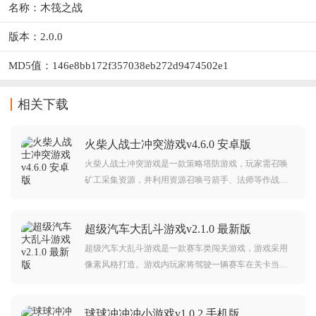
名称：木筏之战
版本：2.0.0
MD5值：146e8bb172f357038eb272d9474502e1
相关下载
火柴人战士冲突游戏v4.6.0 安卓版
火柴人战士冲突游戏是一款策略塔防游戏，玩家需召唤
矿工采集资源，并利用资源召唤弓箭手、法师等作战单
位。通过建造防御设施、升级基地与部署兵种，抵御敌
人攻势并摧毁敌方阵地，体验烧脑的战略对抗乐趣。游
超级汽车大乱斗游戏v2.1.0 最新版
戏操作简单，感兴趣的朋友快来下载吧！
超级汽车大乱斗游戏是一款赛车类闯关游戏，游戏采用
像素风格打造。游戏内玩家将驾驶一辆赛车在关卡当中
不断前进，在这里你需要翻山越岭，越过重重障碍，而
且游戏中还有着大量关卡等待着你的挑战。对超级汽车
球球冲冲冲小游戏v1.0.2 手机版
大乱斗游戏感兴趣的玩家不要错过，欢迎大家在本站下