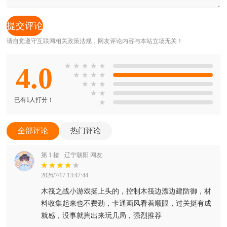
请自觉遵守互联网相关政策法规，网友评论内容与本站立场无关！
4.0
★
★
★
★
★
★
★
★
★
★
★
★
★
★
已有1人打分！
★
全部评论
热门评论
第 1 楼
辽宁朝阳 网友
2026/7/17 13:47:44
木筏之战小游戏挺上头的，控制木筏边漂边建防御，材
料收集起来也不费劲，卡通画风看着顺眼，过关挺有成
就感，没事就掏出来玩几局，强烈推荐