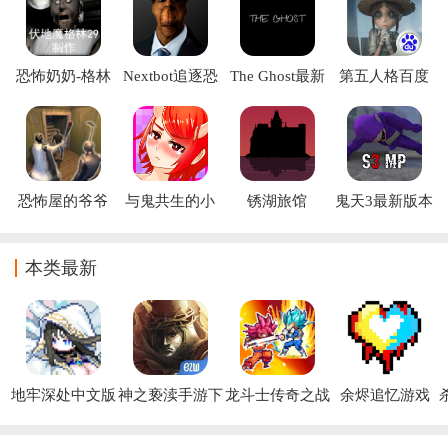
逃出去的道路。游戏中你需要时刻小心，有
恐怖奶奶-格林
Nextbot追逐恐
The Ghost最新
第五人格百度
菜单
怖游戏下载
版下载2026
版下载安装
2026最新版
恐怖屋的爷爷
与鬼共生的小
锈湖旅馆
鬼天3最新版本
奶奶游戏下载
镇汉化版正版
(Rusty Lake
下载
免费下载(鬼と
Hotel)
共に生きる町)
本类最新
地牢深处中文版
神之亵渎手游下
龙斗士传奇之战
余烬追忆游戏
载
无限金币下载
(Blasphemous)
(Dragon 