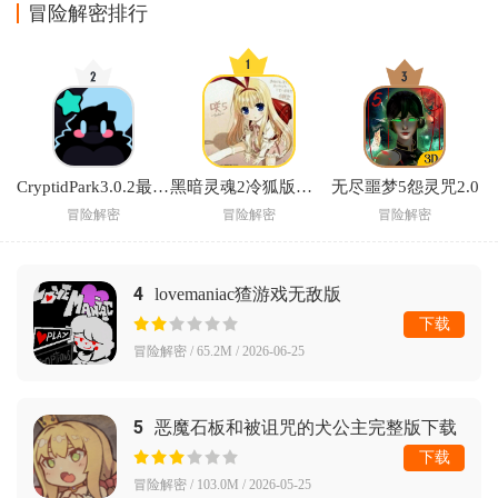
Fighters)
冒险解密排行
CryptidPark3.0.2最新版本
黑暗灵魂2冷狐版安卓汉化游戏
无尽噩梦5怨灵咒2.0
冒险解密
冒险解密
冒险解密
4
lovemaniac猹游戏无敌版
下载
冒险解密 / 65.2M / 2026-06-25
5
恶魔石板和被诅咒的犬公主完整版下载
下载
冒险解密 / 103.0M / 2026-05-25