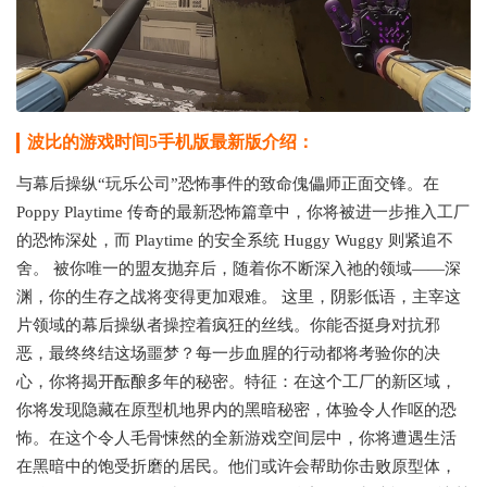
波比的游戏时间5手机版最新版介绍：
与幕后操纵“玩乐公司”恐怖事件的致命傀儡师正面交锋。在
Poppy Playtime 传奇的最新恐怖篇章中，你将被进一步推入工厂
的恐怖深处，而 Playtime 的安全系统 Huggy Wuggy 则紧追不
舍。 被你唯一的盟友抛弃后，随着你不断深入祂的领域——深
渊，你的生存之战将变得更加艰难。 这里，阴影低语，主宰这
片领域的幕后操纵者操控着疯狂的丝线。你能否挺身对抗邪
恶，最终终结这场噩梦？每一步血腥的行动都将考验你的决
心，你将揭开酝酿多年的秘密。特征：在这个工厂的新区域，
你将发现隐藏在原型机地界内的黑暗秘密，体验令人作呕的恐
怖。在这个令人毛骨悚然的全新游戏空间层中，你将遭遇生活
在黑暗中的饱受折磨的居民。他们或许会帮助你击败原型体，