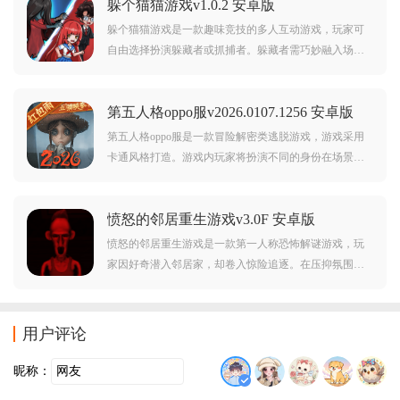
躲个猫猫游戏v1.0.2 安卓版
不要错过，欢迎大家在本站下载游玩。
躲个猫猫游戏是一款趣味竞技的多人互动游戏，玩家可
自由选择扮演躲藏者或抓捕者。躲藏者需巧妙融入场景
物品，躲避搜寻；抓捕者则需敏锐观察，识破伪装。在
斗智斗勇的躲藏与追捕中，体验心跳加速的欢乐对决。
第五人格oppo服v2026.0107.1256 安卓版
游戏操作简单，感兴趣的朋友可千万不要错过了，赶紧
来下载体验吧！
第五人格oppo服是一款冒险解密类逃脱游戏，游戏采用
卡通风格打造。游戏内玩家将扮演不同的身份在场景中
体验对应的玩法，在这里你可以收集各种线索，找到逃
离这里的方法，也可以扮演监管者，追击场景中的其它
愤怒的邻居重生游戏v3.0F 安卓版
角色。对第五人格oppo服感兴趣的玩家不要错过，欢迎
大家在本站下载游玩。
愤怒的邻居重生游戏是一款第一人称恐怖解谜游戏，玩
家因好奇潜入邻居家，却卷入惊险追逐。在压抑氛围与
诡异音效中搜集线索、躲避陷阱，揭开房屋秘密，考验
观察力与反应力，带来沉浸式逃生体验。游戏操作简
单，喜欢这款游戏的朋友还在等什么，快来下载体验
用户评论
吧！
昵称：