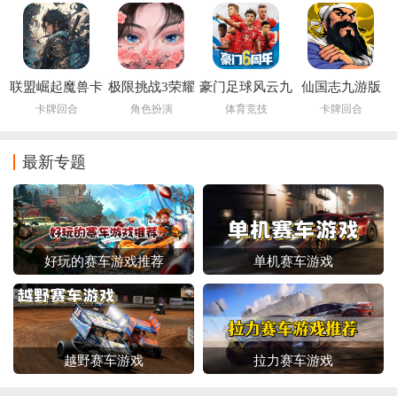
联盟崛起魔兽卡
极限挑战3荣耀
豪门足球风云九
仙国志九游版
牌手游
之战手游
游官方
卡牌回合
角色扮演
体育竞技
卡牌回合
最新专题
好玩的赛车游戏推荐
单机赛车游戏
越野赛车游戏
拉力赛车游戏