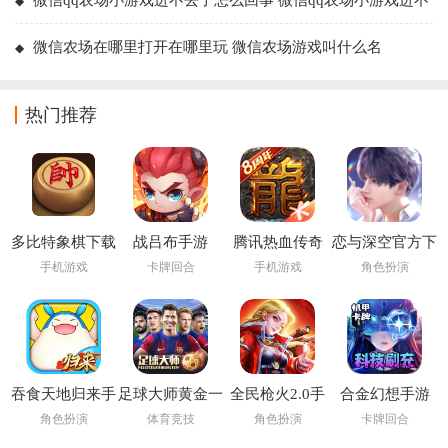
微信qq农场小游戏进不去了怎么回事 微信qq农场小游戏进不
去了解决方法
微信农场在哪里打开在哪里玩 微信农场游戏叫什么名
热门推荐
多比特象棋下载
战吕布手游
腾讯热血传奇
恋与深空官方下
载
手机游戏
卡牌回合
手机游戏
角色扮演
吞食天地归来手
足球大师黄金一
全民枪火2.0手
合金幻想手游
游
代九游版
游
角色扮演
体育竞技
角色扮演
卡牌回合