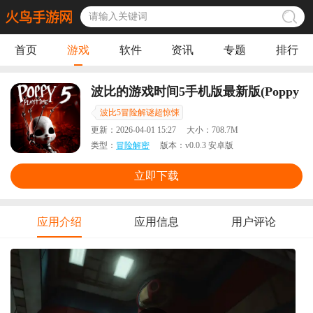
首页
游戏
软件
资讯
专题
排行
波比的游戏时间5手机版最新版(Poppy
Playtime Chapter 5)
波比5冒险解谜超惊悚
更新：
2026-04-01 15:27
大小：
708.7M
类型：
冒险解密
版本：
v0.0.3 安卓版
立即下载
应用介绍
应用信息
用户评论