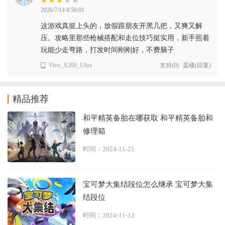
2026/7/14 8:56:01
这游戏真挺上头的，放假跟朋友开黑几把，又爽又解
压。攻略里那些枪械搭配和走位技巧挺实用，新手照着
玩能少走弯路，打发时间刚刚好，不费脑子
Vivo_X200_Ultra
支持
(
0
)
盖楼(回复)
精品推荐
和平精英备胎在哪获取 和平精英备胎和
修理箱
时间：2024-11-21
宝可梦大集结段位怎么继承 宝可梦大集
结段位
时间：2024-11-12