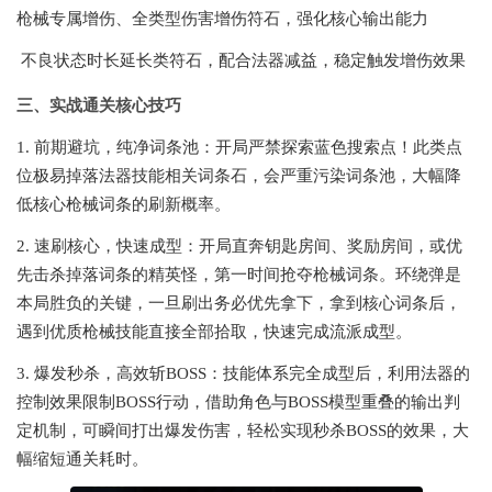
枪械专属增伤、全类型伤害增伤符石，强化核心输出能力
不良状态时长延长类符石，配合法器减益，稳定触发增伤效果
三、实战通关核心技巧
1. 前期避坑，纯净词条池：开局严禁探索蓝色搜索点！此类点
位极易掉落法器技能相关词条石，会严重污染词条池，大幅降
低核心枪械词条的刷新概率。
2. 速刷核心，快速成型：开局直奔钥匙房间、奖励房间，或优
先击杀掉落词条的精英怪，第一时间抢夺枪械词条。环绕弹是
本局胜负的关键，一旦刷出务必优先拿下，拿到核心词条后，
遇到优质枪械技能直接全部拾取，快速完成流派成型。
3. 爆发秒杀，高效斩BOSS：技能体系完全成型后，利用法器的
控制效果限制BOSS行动，借助角色与BOSS模型重叠的输出判
定机制，可瞬间打出爆发伤害，轻松实现秒杀BOSS的效果，大
幅缩短通关耗时。