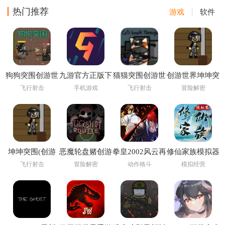
热门推荐
游戏
软件
狗狗突围创游世
九游官方正版下
猫猫突围创游世
创游世界坤坤突
界
载
界
围小游戏
飞行射击
手机游戏
飞行射击
冒险解密
坤坤突围(创游
恶魔轮盘赌创游
拳皇2002风云再
修仙家族模拟器
世界)
版(创游世界)
起
6.2
飞行射击
冒险解密
动作格斗
模拟经营