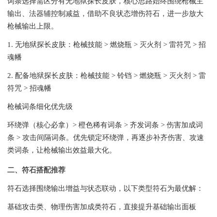
词条选择需区分有无地狱探长皮肤，核心思路始终围绕枪械主
输出、法器辅控制减益，借助不良状态增伤符石，进一步放大
枪械输出上限。
1. 无地狱探长皮肤：枪械技能 > 燃烧瓶 > 灭火剂 > 雷符咒 > 招
魂幡
2. 配备地狱探长皮肤：枪械技能 > 铃铛 > 燃烧瓶 > 灭火剂 > 雷
符咒 > 招魂幡
枪械词条细化优先级
环绕弹（核心必拿）> 橙色稀有词条 > 齐发词条 > 伤害加成词
条 > 攻击间隔词条。优先锁定环绕弹，再逐步补齐伤害、攻速
类词条，让枪械输出效益最大化。
二、符石搭配推荐
符石选择围绕输出增益与状态联动，以下类型符石为最优解：
基础攻击类、物理伤害加成类符石，直接提升基础输出面板