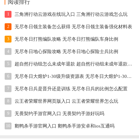
阅读排行
1
三角洲行动云游戏在线玩入口 三角洲行动云游戏怎么玩
2
无尽冬日领主装备怎么获得 无尽冬日领主装备强化材料表
3
无尽冬日打熊编队攻略 无尽冬日打熊编队车身比例
4
无尽冬日地心探险攻略 无尽冬日地心探险士兵比例
5
超自然行动组怎么未成年退款 超自然行动组未成年退款教程
6
无尽冬日大熔炉1-30级升级资源表 无尽冬日大熔炉1-30级升级前置条件
7
无尽冬日兵是晋升还是训练 无尽冬日兵的比例怎么配置
8
云王者荣耀世界网页版入口 云王者荣耀世界怎么玩
9
无畏契约手游官网入口 无畏契约手游好玩吗
10
鹅鸭杀手游官网入口 鹅鸭杀手游安卓和ios互通吗