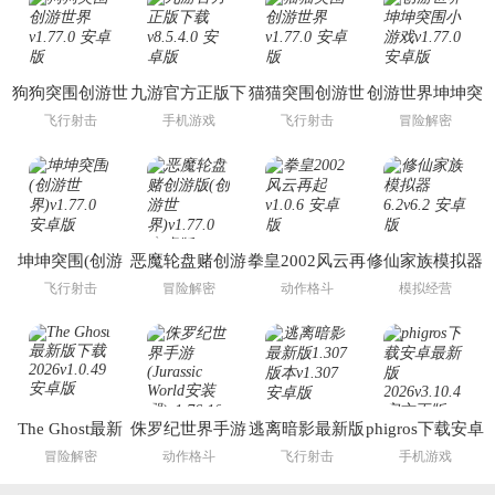
狗狗突围创游世
九游官方正版下
猫猫突围创游世
创游世界坤坤突
界
载
界
围小游戏
飞行射击
手机游戏
飞行射击
冒险解密
坤坤突围(创游
恶魔轮盘赌创游
拳皇2002风云再
修仙家族模拟器
世界)
版(创游世界)
起
6.2
飞行射击
冒险解密
动作格斗
模拟经营
The Ghost最新
侏罗纪世界手游
逃离暗影最新版
phigros下载安卓
版下载2026
(Jurassic World
1.307 版本
最新版2026
冒险解密
动作格斗
飞行射击
手机游戏
安装器)