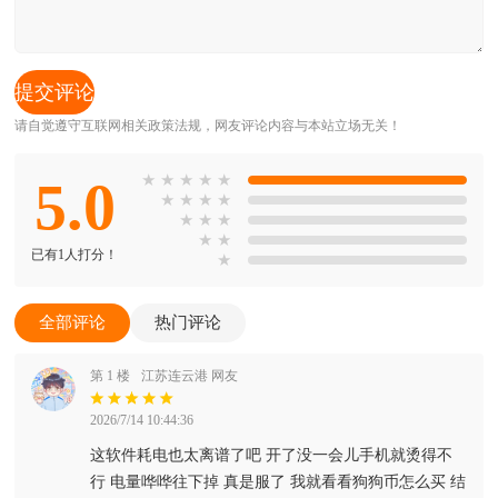
请自觉遵守互联网相关政策法规，网友评论内容与本站立场无关！
5.0
★
★
★
★
★
★
★
★
★
★
★
★
★
★
已有1人打分！
★
全部评论
热门评论
第 1 楼
江苏连云港 网友
2026/7/14 10:44:36
这软件耗电也太离谱了吧 开了没一会儿手机就烫得不
行 电量哗哗往下掉 真是服了 我就看看狗狗币怎么买 结