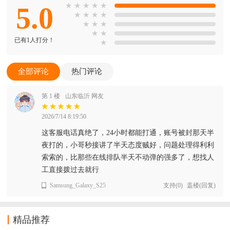
5.0
★
★
★
★
★
★
★
★
★
★
★
★
★
★
已有1人打分！
★
全部评论
热门评论
第 1 楼
山东临沂 网友
2026/7/14 8:19:50
这客服电话真绝了，24小时都能打通，账号被封那天半
夜打的，小哥秒接讲了半天态度贼好，问题处理得利利
索索的，比那些在线排队半天不动弹的强多了，想找人
工直接拨过去就行
Samsung_Galaxy_S25
支持
(
0
)
盖楼(回复)
精品推荐