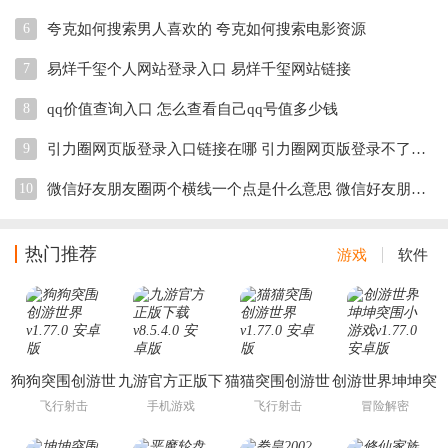
6
夸克如何搜索男人喜欢的 夸克如何搜索电影资源
7
易烊千玺个人网站登录入口 易烊千玺网站链接
8
qq价值查询入口 怎么查看自己qq号值多少钱
9
引力圈网页版登录入口链接在哪 引力圈网页版登录不了怎么办
10
微信好友朋友圈两个横线一个点是什么意思 微信好友朋友圈一条线中间一个点是删除了吗
热门推荐
游戏
软件
狗狗突围创游世
九游官方正版下
猫猫突围创游世
创游世界坤坤突
界
载
界
围小游戏
飞行射击
手机游戏
飞行射击
冒险解密