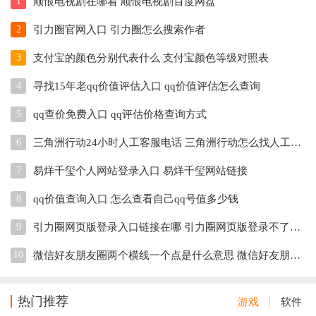
1
顺恨电视剧在哪看 顺恨电视剧百度网盘
2
引力圈官网入口 引力圈怎么搜索作者
3
支付宝的颜色分别代表什么 支付宝颜色等级对照表
4
寻找15年老qq价值评估入口 qq价值评估怎么查询
5
qq查价免费入口 qq评估价格查询方式
6
三角洲行动24小时人工客服电话 三角洲行动怎么找人工客服
7
易烊千玺个人网站登录入口 易烊千玺网站链接
8
qq价值查询入口 怎么查看自己qq号值多少钱
9
引力圈网页版登录入口链接在哪 引力圈网页版登录不了怎么办
10
微信好友朋友圈两个横线一个点是什么意思 微信好友朋友圈一条线中间一个点是删除了吗
热门推荐
游戏
软件