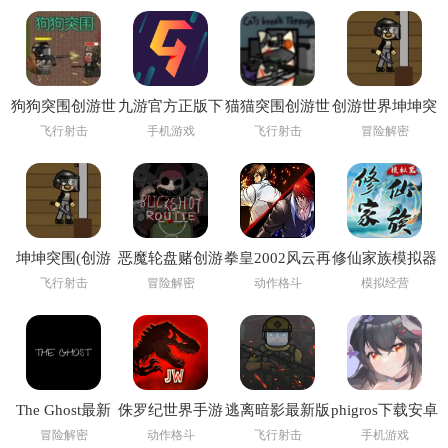
狗狗突围创游世
九游官方正版下
猫猫突围创游世
创游世界坤坤突
界
载
界
围小游戏
飞行射击
手机游戏
飞行射击
冒险解密
坤坤突围(创游
恶魔轮盘赌创游
拳皇2002风云再
修仙家族模拟器
世界)
版(创游世界)
起
6.2
飞行射击
冒险解密
动作格斗
模拟经营
The Ghost最新
侏罗纪世界手游
逃离暗影最新版
phigros下载安卓
版下载2026
(Jurassic World
1.307 版本
最新版2026
冒险解密
动作格斗
飞行射击
手机游戏