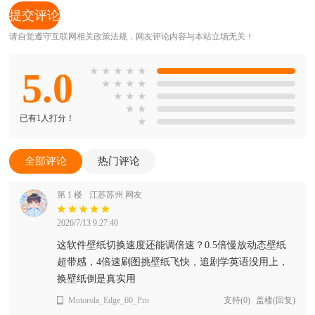
请自觉遵守互联网相关政策法规，网友评论内容与本站立场无关！
5.0
★
★
★
★
★
★
★
★
★
★
★
★
★
★
已有1人打分！
★
全部评论
热门评论
第 1 楼
江苏苏州 网友
2026/7/13 9:27:40
这软件壁纸切换速度还能调倍速？0.5倍慢放动态壁纸
超带感，4倍速刷图挑壁纸飞快，追剧学英语没用上，
换壁纸倒是真实用
Motorola_Edge_60_Pro
支持
(
0
)
盖楼(回复)