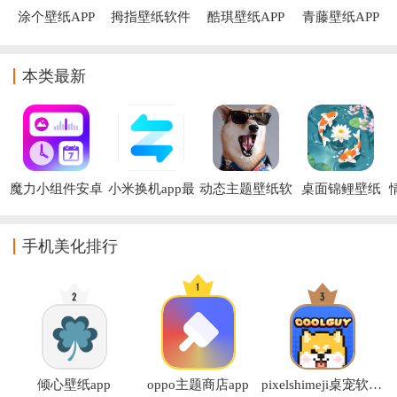
涂个壁纸APP
拇指壁纸软件
酷琪壁纸APP
青藤壁纸APP
本类最新
魔力小组件安卓
小米换机app最
动态主题壁纸软
桌面锦鲤壁纸
版
新版
件
app
手机美化排行
倾心壁纸app
oppo主题商店app
pixelshimeji桌宠软件( Pixel Shimeji - Desktop Pet)