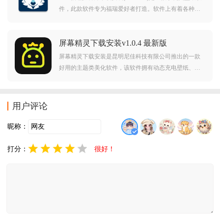
件，此款软件专为福瑞爱好者打造。软件上有着各种精
美插图，大家可以随意浏览，而且你还可以下载你喜欢
的图片，作为你的壁纸或者头像。对e621福瑞控官方下
屏幕精灵下载安装v1.0.4 最新版
载安装感兴趣的用户不要错过，欢迎大家在本站下载使
用。
屏幕精灵下载安装是昆明尼佳科技有限公司推出的一款
好用的主题类美化软件，该软件拥有动态充电壁纸、智
能抠图及壁纸裁剪工具，海量潮流壁纸每日更新，一键
打造个性化手机界面，界面简洁流畅，有需要换手机壁
纸的朋友可以下载试试！
用户评论
昵称：
打分：
很好！