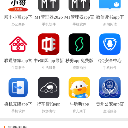
顺丰小哥app下
MT管理器2026
MT管理器app官
微信读书app下
载
官方最新版本
方版下载
载安装官方版
办公商务
手机软件
手机软件
新闻阅读
联通智家app官
中e家园app最新
秒剪app免费版
QQ安全中心
方正版
版下载安装
2026最新版本
生活服务
生活服务
摄影拍照
手机软件
换机克隆app下
行车智拍app
牛听听app
贵州公安app官
载
方下载
手机软件
旅游出行
育儿亲子
生活服务