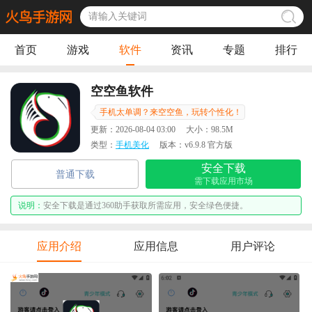
首页
游戏
软件
资讯
专题
排行
空空鱼软件
手机太单调？来空空鱼，玩转个性化！
更新：
2026-08-04 03:00
大小：
98.5M
类型：
手机美化
版本：
v6.9.8 官方版
安全下载
普通下载
需下载应用市场
说明：
安全下载是通过360助手获取所需应用，安全绿色便捷。
应用介绍
应用信息
用户评论