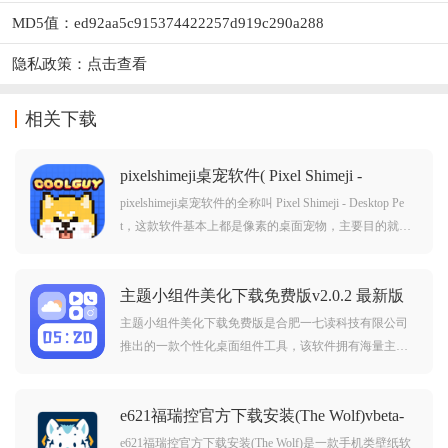
MD5值：ed92aa5c915374422257d919c290a288
隐私政策：
点击查看
相关下载
pixelshimeji桌宠软件( Pixel Shimeji -
Desktop Pet)vv2.4.3 最新版
pixelshimeji桌宠软件的全称叫 Pixel Shimeji - Desktop Pe
t，这款软件基本上都是像素的桌面宠物，主要目的就是
帮助用户能够实现手机美化，软件中你可以看到很多的
内容，这些功能和内容也能帮助用户有更好的选择的和
主题小组件美化下载免费版v2.0.2 最新版
操作，并且还有很多自定义选择。
主题小组件美化下载免费版是合肥一七读科技有限公司
推出的一款个性化桌面组件工具，该软件拥有海量主
题、视频彩铃等资源，提供海量创意时钟、天气、快捷
开关等小组件模板。支持自由排版与DIY设计，界面清晰
e621福瑞控官方下载安装(The Wolf)vbeta-
简洁，感兴趣的朋友快来下载使用吧！主题小组件美化a
4.12.1
pp介绍
e621福瑞控官方下载安装(The Wolf)是一款手机类壁纸软