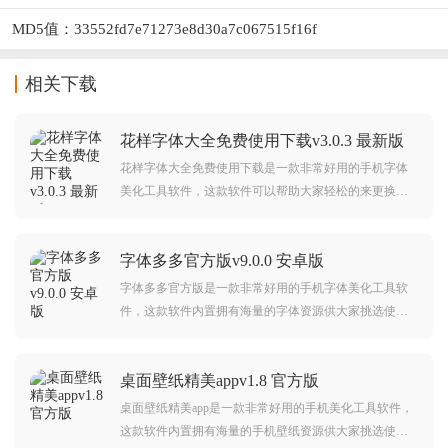
MD5值：33552fd7e71273e8d30a7c067515f16f
相关下载
花样字体大全免费使用下载v3.0.3 最新版
花样字体大全免费使用下载是一款非常好用的手机字体
美化工具软件，这款软件可以帮助大家轻松的来更换字
体，软件内置拥有海量的字体资源供大家挑选使用的，
软件还提供了空白模板来帮助观看字体效果，感兴趣的
字体多多官方版v9.0.0 安卓版
小伙伴不妨来本网站下载试试看吧。
字体多多官方版是一款非常好用的手机字体美化工具软
件，这款软件内置拥有海量的字体资源供大家挑选使用
的，包括了：卡通，炫酷，书法，手写等字体应有尽
有，而且每天都会为用户推荐最新最热门的字体资源，
桌面壁纸精美appv1.8 官方版
感兴趣的朋友快下载体验试试吧。
桌面壁纸精美app是一款非常好用的手机美化工具软件，
这款软件内置拥有海量的手机壁纸资源供大家挑选使