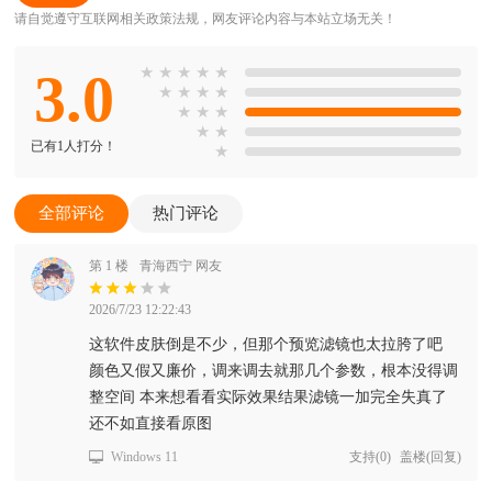
请自觉遵守互联网相关政策法规，网友评论内容与本站立场无关！
3.0
★
★
★
★
★
★
★
★
★
★
★
★
★
★
已有1人打分！
★
全部评论
热门评论
第 1 楼
青海西宁 网友
2026/7/23 12:22:43
这软件皮肤倒是不少，但那个预览滤镜也太拉胯了吧
颜色又假又廉价，调来调去就那几个参数，根本没得调
整空间 本来想看看实际效果结果滤镜一加完全失真了
还不如直接看原图
Windows 11
支持
(
0
)
盖楼(回复)