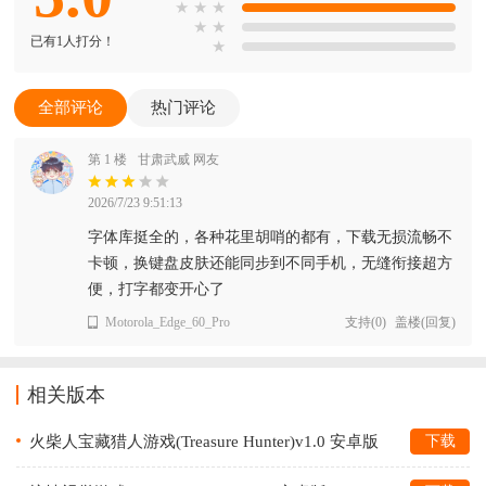
★
★
★
★
★
已有1人打分！
★
全部评论
热门评论
第 1 楼
甘肃武威 网友
2026/7/23 9:51:13
字体库挺全的，各种花里胡哨的都有，下载无损流畅不
卡顿，换键盘皮肤还能同步到不同手机，无缝衔接超方
便，打字都变开心了
Motorola_Edge_60_Pro
支持
(
0
)
盖楼(回复)
相关版本
火柴人宝藏猎人游戏(Treasure Hunter)v1.0 安卓版
下载