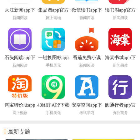
大江新闻app下
集品圈app官方
微信读书app下
读书阁app官方
载安装最新版
下载
载安装官方版
下载最新版本
新闻阅读
网上购物
新闻阅读
新闻阅读
石头阅读app下
一键换图标app
番茄免费小说
海棠书城app下
载2026
app
载安装官方
新闻阅读
手机美化
新闻阅读
新闻阅读
淘宝特价版app
49图库APP下载
安培空间app下
圆通行者app官
官方下载
载官方
方下载安装
网上购物
手机美化
考试学习
办公商务
最新专题