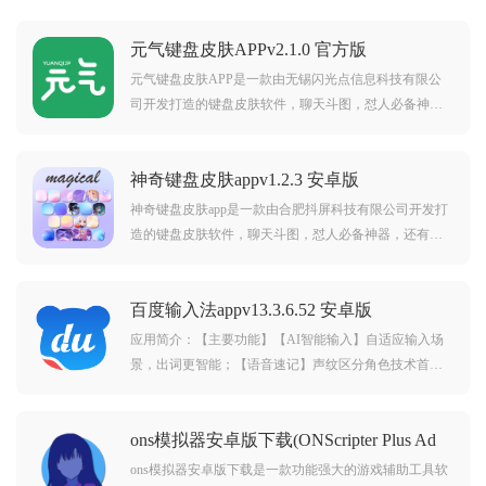
元气键盘皮肤APPv2.1.0 官方版
元气键盘皮肤APP是一款由无锡闪光点信息科技有限公
司开发打造的键盘皮肤软件，聊天斗图，怼人必备神
器，还有各种花样字、聊天气泡等等，让您不再尬聊，
有需要的朋友可以来下载。
神奇键盘皮肤appv1.2.3 安卓版
神奇键盘皮肤app是一款由合肥抖屏科技有限公司开发打
造的键盘皮肤软件，聊天斗图，怼人必备神器，还有各
种花样字、聊天气泡等等，让您不再尬聊，有需要的朋
友可以来下载。
百度输入法appv13.3.6.52 安卓版
应用简介：【主要功能】【AI智能输入】自适应输入场
景，出词更智能；【语音速记】声纹区分角色技术首次
在输入法登陆；【AR表情】通过人脸识别技术制作多种
乐趣表情；【智能输入法】听你所言，懂你所想；【智
ons模拟器安卓版下载(ONScripter Plus Ad
能语音输
Free)v1.2.4 安卓版
ons模拟器安卓版下载是一款功能强大的游戏辅助工具软