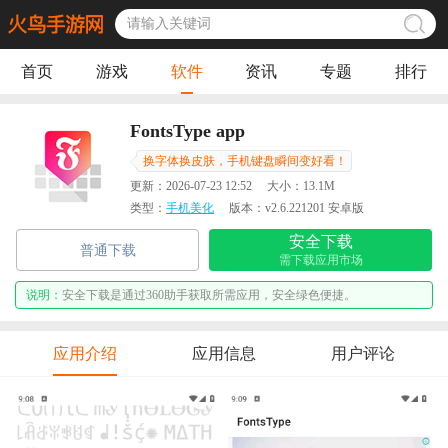
首页
游戏
软件
资讯
专题
排行
FontsType app
换字体换皮肤，手机键盘瞬间变好看！
更新：
2026-07-23 12:52
大小：
13.1M
类型：
手机美化
版本：
v2.6.221201 安卓版
安全下载
普通下载
需下载应用市场
说明：
安全下载是通过360助手获取所需应用，安全绿色便捷。
应用介绍
应用信息
用户评论