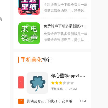
视音效及自然声音等多元类
主题壁纸大全下载免费是一款
足多样化的美化需求。界面简
别，满足不同场景需求。
海量高清壁纸应用，涵盖风
洁流畅，有需要换手机铃声的
景、动漫、游戏等多种风格，
朋友快来下载使用吧！
挑
每日更新热门资源。支持动态
免费铃声下载多最新版v1.1.2 安卓版
壁纸、DIY制作与个性化组
免费铃声下载多最新版是一款
件，操作简便，一键存储，助
海量铃声资源应用，提供从周
你轻松打造个性手机桌面。界
杰伦等经典热曲到全网流行B
面简洁流畅，有需要换壁纸的
GM的丰富选择，支持一键设
朋友快来下载使用吧！
置铃声与彩铃。界面简洁，搜
手机美化
排行
索便捷，助你轻松打造个性化
来电体验，让每次来电都与众
倾心壁纸appv1.4.7 安卓版
不同。界面简洁流畅，有需要
的朋友欢迎下载使用！
1
手机美化 / 26.7M
灵动蓝盒app下载v1.0 安卓版
2
1.6M