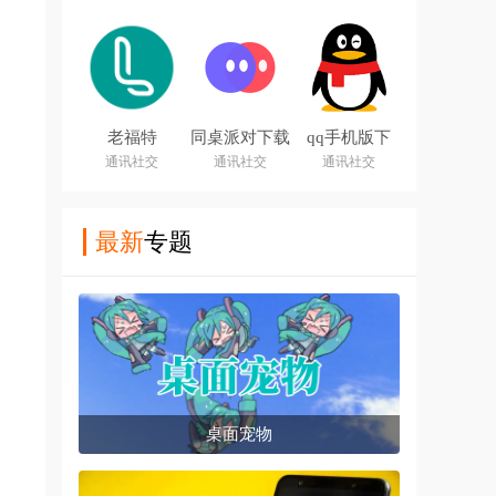
老福特
同桌派对下载
qq手机版下
app(LOFTER)
安装手机版
载安装2026
通讯社交
通讯社交
通讯社交
最新版
最新
专题
桌面宠物