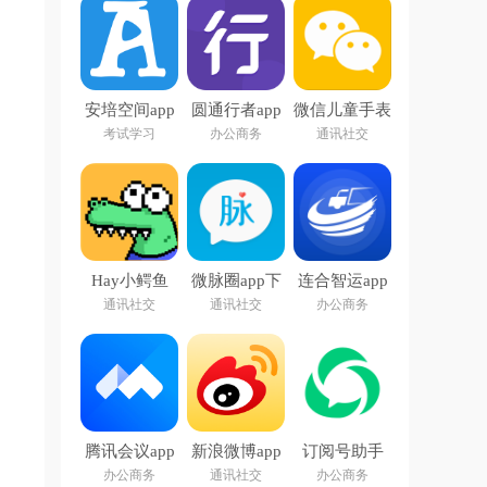
安培空间app
圆通行者app
微信儿童手表
下载官方
官方下载安装
版app
考试学习
办公商务
通讯社交
Hay小鳄鱼
微脉圈app下
连合智运app
载安装
通讯社交
通讯社交
办公商务
腾讯会议app
新浪微博app
订阅号助手
下载免费安装
官方下载安装
app官方正版
办公商务
通讯社交
办公商务
手机版
免费最新版