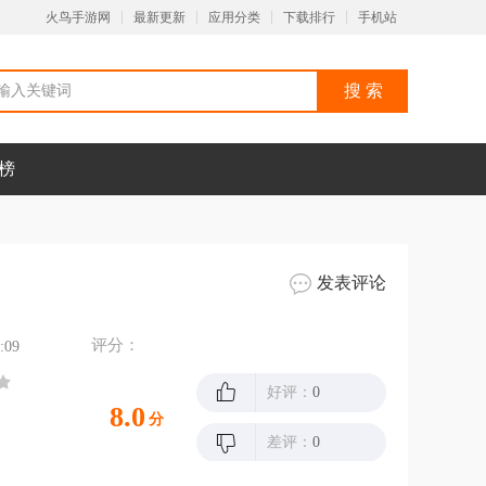
火鸟手游网
最新更新
应用分类
下载排行
手机站
榜
发表评论
评分：
:09
好评：
0
8.0
分
差评：
0