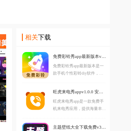
相关
下载
免费彩铃秀app最新版本v1.0.2 安卓版
免费彩铃秀app最新版本是一
款手机个性彩铃diy软件，提
供一站式铃声定制与管理服
务，用户可轻松从本地音乐库
旺虎来电秀appv1.0.0 安卓版
截取音频片段，或直接录制声
旺虎来电秀app是一款免费手
音，通过内置的音频编辑器进
机来电秀应用，提供海量丰富
行剪切、淡入淡出和音量调整
的来电视频与铃声资源。用户
等操作，快速制作专属铃声，
可以轻松浏览、下载和设置个
涵盖流行音乐、经典旋律、影
主题壁纸大全下载免费v3.3.7 安卓版
性化来电展示，操作便利，满