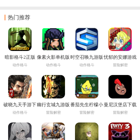
能
热门推荐
暗影格斗2正版
像素火影单机版
时空召唤九游版
忧郁的安娜游戏
下载安装
下载安装
动作格斗
动作格斗
动作格斗
冒险解密
(Shadow Fight
2)
破晓九天手游下
幽行玄城九游版
番茄先生柠檬小
曼尼汉堡店下载
载
姐下载安装
官方
动作格斗
冒险解密
冒险解密
冒险解密
(Pandemonium:
Infernal Bonds)