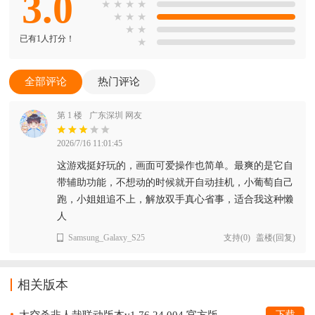
3.0
★
★
★
★
★
★
★
★
★
已有1人打分！
★
全部评论
热门评论
第 1 楼
广东深圳 网友
2026/7/16 11:01:45
这游戏挺好玩的，画面可爱操作也简单。最爽的是它自
带辅助功能，不想动的时候就开自动挂机，小葡萄自己
跑，小姐姐追不上，解放双手真心省事，适合我这种懒
人
Samsung_Galaxy_S25
支持
(
0
)
盖楼(回复)
相关版本
太空杀非人哉联动版本v1.76.24.004 官方版
下载