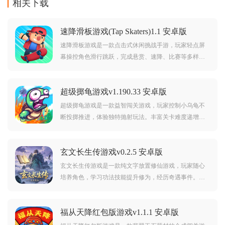
相关下载
速降滑板游戏(Tap Skaters)1.1 安卓版
速降滑板游戏是一款点击式休闲挑战手游，玩家轻点屏
幕操控角色滑行跳跃，完成悬赏、速降、比赛等多样任
务。收集金币解锁新人物与装饰物，笑脸是开启后续挑
战的钥匙。打造个性化家园，提升欢乐度与游戏收益。
超级掷龟游戏v1.190.33 安卓版
一触式操作，轻松上手，尽享速降快感！
超级掷龟游戏是一款益智闯关游戏，玩家控制小乌龟不
断投掷推进，体验独特抛射玩法。丰富关卡难度递增，
挑战你的操作与预判。简约画风搭配轻松音乐，带来沉
浸式休闲闯关乐趣！你能让小乌龟飞多远？快来挑战。
玄文长生传游戏v0.2.5 安卓版
玄文长生传游戏是一款纯文字放置修仙游戏，玩家随心
培养角色，学习功法技能提升修为，经历奇遇事件。在
文字构筑的仙侠世界中，体验创意十足的修仙冒险与角
色养成。挂机修炼，轻松成仙，书写你的长生传奇！
福从天降红包版游戏v1.1.1 安卓版