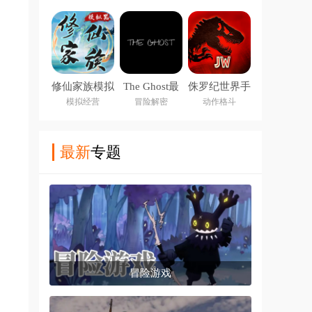
修仙家族模拟
The Ghost最
侏罗纪世界手
器6.2
新版下载
游(Jurassic
模拟经营
冒险解密
动作格斗
2026
World安装器)
最新
专题
冒险游戏