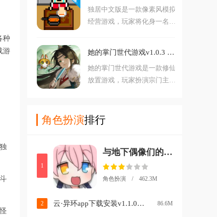
独居中文版是一款像素风模拟
一名岛民展开轻松惬意的生
经营游戏，玩家将化身一名为
活，而且游戏中大家还可以自
追逐名校梦，毅然远离家乡的
由收集各种材料，不断发展这
各种
大学生，开启一段完全独立的
座小岛。对集合啦动物森友会
载游
她的掌门世代游戏v1.0.3 安卓版
成长之旅，玩家蜗居在阴暗简
最新版本感兴趣的玩家不要错
她的掌门世代游戏是一款修仙
陋的半地下室，不仅要靠自己
过，欢迎大家在本站下载游
放置游戏，玩家扮演宗门主
赚取学费与生活费，还要平衡
玩。
角，招募培养弟子，完成成就
学习、工作与生活，随着资金
任务获得奖励。离线挂机轻松
积累，玩家可逐步升级家具、
修行，古风唯美场景，简单操
角色扮演
排行
置换房屋。
作享受修仙乐趣。放置修炼，
成就一代掌门！无需肝氪，佛
独
与地下偶像们的合宿生活手游v1.0.4 中文版
系修仙。感兴趣的朋友快来下
载试试吧！
1
斗
角色扮演 / 462.3M
云·异环app下载安装v1.1.0 最新版
2
86.6M
怪