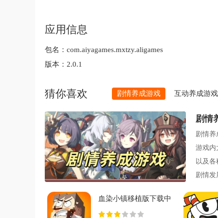
应用信息
包名：
com.aiyagames.mxtzy.aligames
版本：
2.0.1
猜你喜欢
剧情养成游戏
互动养成游戏
剧情
剧情养
游戏内
以及各
剧情发
迎大家
血染小镇移植版下载中
文v1.0.1 安卓版