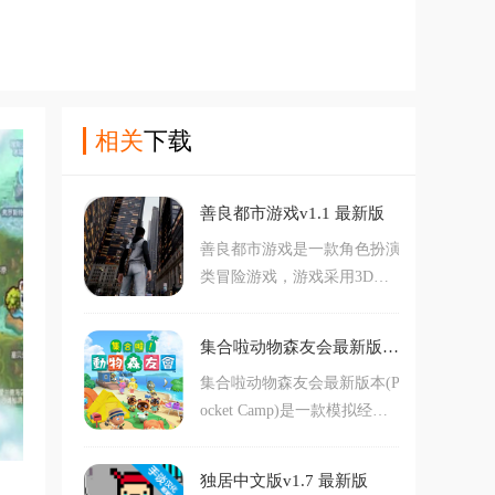
相关
下载
善良都市游戏v1.1 最新版
善良都市游戏是一款角色扮演
类冒险游戏，游戏采用3D风
格打造。游戏内玩家将控制角
色在这个城市当中自由展开冒
集合啦动物森友会最新版本(Pocket Camp)v5.6.0 安卓版
险，在这里你可以体验多种不
集合啦动物森友会最新版本(P
同的游戏玩法，自由度超高。
ocket Camp)是一款模拟经营
对善良都市游戏感兴趣的玩家
类养成游戏，游戏采用卡通风
不要错过，欢迎大家在本站下
格打造。游戏内玩家将来到一
载游玩。
独居中文版v1.7 最新版
座无人小岛，在这里你将扮演