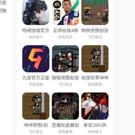
的宠
宠物
鸣潮游戏官方
足球在线4移
狗狗突围创游
下载
动版下载安装
世界
动作格斗
体育竞技
飞行射击
(FIFA Online
4 M)
九游官方正版
猫猫突围创游
创游世界坤坤
下载
世界
突围小游戏
手机游戏
飞行射击
冒险解密
坤坤突围(创
恶魔轮盘赌创
拳皇2002风
游世界)
游版(创游世
云再起
飞行射击
冒险解密
动作格斗
界)