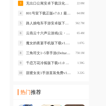
无出口公寓安卓下载汉化版2026v1.5.0 中文版
3
22.0M
801号室下载正版v7.0.1 最新版
4
64.0M
路人娘电车手游安卓版下载v1.0.0 最新版
5
562.7M
云燕云十六声云游戏(云・燕云十六声)v1.2.3 安卓版
6
65.4M
魔女的夜宴手机版下载v1.0 安卓版
7
1.07G
三角符文1~5章手游(Deltarune)v6.0.0 安卓版
8
750.1M
千恋万花冷狐版下载v1.0 手机版
9
1.59G
甜蜜女友1手游直装免费v1.0 安卓版
10
3.22G
热门
推荐