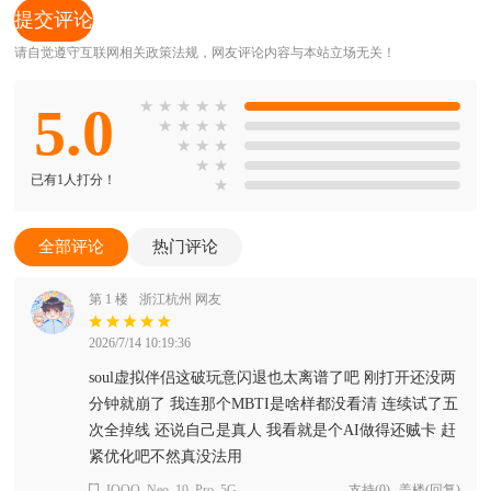
请自觉遵守互联网相关政策法规，网友评论内容与本站立场无关！
5.0
★
★
★
★
★
★
★
★
★
★
★
★
★
★
已有1人打分！
★
全部评论
热门评论
第 1 楼
浙江杭州 网友
2026/7/14 10:19:36
soul虚拟伴侣这破玩意闪退也太离谱了吧 刚打开还没两
分钟就崩了 我连那个MBTI是啥样都没看清 连续试了五
次全掉线 还说自己是真人 我看就是个AI做得还贼卡 赶
紧优化吧不然真没法用
IQOO_Neo_10_Pro_5G
支持
(
0
)
盖楼(回复)