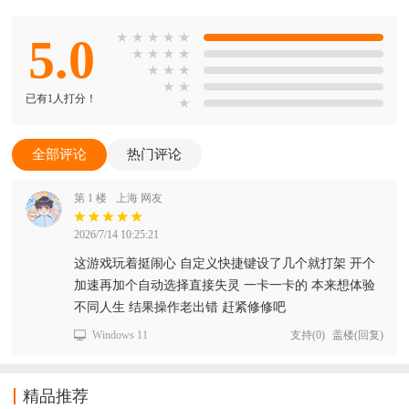
5.0
★
★
★
★
★
★
★
★
★
★
★
★
★
★
已有1人打分！
★
全部评论
热门评论
第 1 楼
上海 网友
2026/7/14 10:25:21
这游戏玩着挺闹心 自定义快捷键设了几个就打架 开个
加速再加个自动选择直接失灵 一卡一卡的 本来想体验
不同人生 结果操作老出错 赶紧修修吧
Windows 11
支持
(
0
)
盖楼(回复)
精品推荐