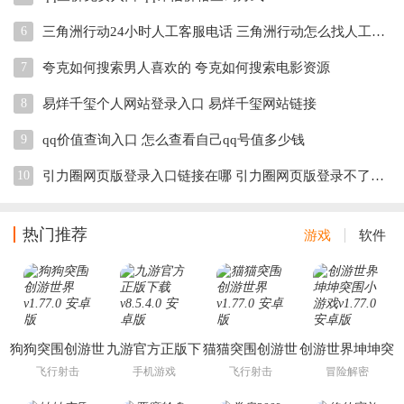
6
三角洲行动24小时人工客服电话 三角洲行动怎么找人工客服
7
夸克如何搜索男人喜欢的 夸克如何搜索电影资源
8
易烊千玺个人网站登录入口 易烊千玺网站链接
9
qq价值查询入口 怎么查看自己qq号值多少钱
10
引力圈网页版登录入口链接在哪 引力圈网页版登录不了怎么办
热门推荐
游戏
软件
狗狗突围创游世
九游官方正版下
猫猫突围创游世
创游世界坤坤突
界
载
界
围小游戏
飞行射击
手机游戏
飞行射击
冒险解密