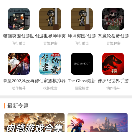
(FIFA Online 4
M)
猫猫突围创游世
创游世界坤坤突
坤坤突围(创游
恶魔轮盘赌创游
界
围小游戏
世界)
版(创游世界)
飞行射击
冒险解密
飞行射击
冒险解密
拳皇2002风云再
修仙家族模拟器
The Ghost最新
侏罗纪世界手游
起
6.2
版下载2026
(Jurassic World
动作格斗
模拟经营
冒险解密
动作格斗
安装器)
最新专题