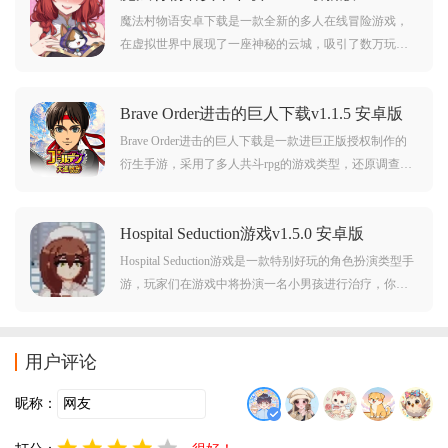
选择推动剧情，解锁多样结局。
魔法村物语安卓下载是一款全新的多人在线冒险游戏，
在虚拟世界中展现了一座神秘的云城，吸引了数万玩家
的关注，玩家们能够在游戏中四处进行探索，招募伙伴
与敌人进行战斗，卡面非常好看哦。
Brave Order进击的巨人下载v1.1.5 安卓版
Brave Order进击的巨人下载是一款进巨正版授权制作的
衍生手游，采用了多人共斗rpg的游戏类型，还原调查兵
团和巨人们的战斗场面，喜欢进击的巨人这个动漫的玩
家不妨来本站下载体验吧。
Hospital Seduction游戏v1.5.0 安卓版
Hospital Seduction游戏是一款特别好玩的角色扮演类型手
游，玩家们在游戏中将扮演一名小男孩进行治疗，你需
要按照任务要求前往不同的楼层以及指定地点进行治
疗，还可以收集各种道具。
用户评论
昵称：