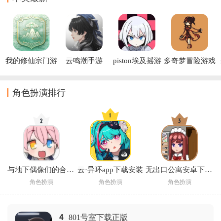
我的修仙宗门游
云鸣潮手游
piston埃及摇游
多奇梦冒险游戏
戏
戏
(Dokimon: 
Quest)
角色扮演排行
与地下偶像们的合宿生活手游
云·异环app下载安装
无出口公寓安卓下载汉化版2026
角色扮演
角色扮演
角色扮演
4
801号室下载正版