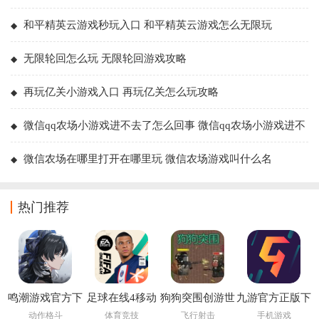
和平精英云游戏秒玩入口 和平精英云游戏怎么无限玩
无限轮回怎么玩 无限轮回游戏攻略
再玩亿关小游戏入口 再玩亿关怎么玩攻略
微信qq农场小游戏进不去了怎么回事 微信qq农场小游戏进不
去了解决方法
微信农场在哪里打开在哪里玩 微信农场游戏叫什么名
热门推荐
鸣潮游戏官方下
足球在线4移动
狗狗突围创游世
九游官方正版下
载
版下载安装
界
载
动作格斗
体育竞技
飞行射击
手机游戏