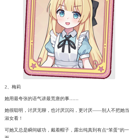
2、梅莉
她用最夸张的语气讲最荒唐的事……
她很聪明，讨厌无聊，也讨厌沉闷，更讨厌——别人不把她当
淑女看！
可她又总是瞬间破功，戴着帽子，露出纯真到有点“笨蛋”的一