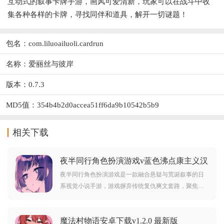
互动式的叙事卡牌手游，画风可爱清新，玩家可以在战斗中收
集各种各样的卡牌，寻找同伴和道具，解开一切谜题！
包名：com.liluoailuoli.cardrun
名称：爱丽丝与彼岸
版本：0.7.3
MD5值：354b4b2d0accea51ff6da9b10542b5b9
相关下载
夜半同行角色扮演游戏v蓝色沸点康主义汉
化制作 手机版
夜半同行角色扮演游戏是一款融合悬疑与荒诞叙事的日
系视觉小说手游，游戏摒弃传统复仇爽文套路，聚焦于
两位女性在亡命途中的情感转变，从互相猜忌、试探到
彼此依靠、救赎，用细腻的文本与电影化分镜，勾勒出
魔法村物语安卓下载v1.2.0 最新版
黑暗境遇下灵魂碰撞的动人故事。玩家通过关键节点的